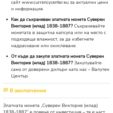
сайт
www.currencycenter.eu
за актуални цени
и информация.
Как да съхранявам златната монета Суверен
Виктория (млад) 1838-1887?
Съхранявайте
монетата в защитна капсула или на място с
подходяща влажност, за да избегнете
надраскване или окисляване.
От къде да закупя златната монета Суверен
Виктория (млад) 1838-1887?
Закупувайте
само от доверени дилъри като нас – Валутен
Център.
🏁
В заключение
Златната монета „Суверен Виктория (млад)
1838-1887“ е повече от инвестиция – тя е част