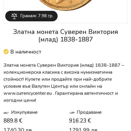
Грамаж: 7.98 гр.
Златна монета Суверен Виктория
(млад) 1838-1887
В наличност
Златна монета Суверен Виктория (млад) 1838-1887 –
колекционерска класика с висока нумизматична
стойност! Купете или продайте при най-добрите
условия във Валутен Център или онлайн на
www.currencycenter.eu . Гарантирана автентичност и
изгодни цени!
Изкупуваме
Продаваме
889.8 €
916.23 €
1740.30 лв.
1791.99 лв.