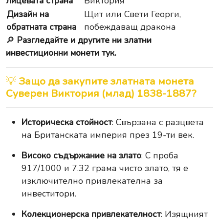
лицевата страна
Виктория
Дизайн на
Щит или Свети Георги,
обратната страна
побеждаващ дракона
🔎
Разгледайте и другите ни златни
инвестиционни монети тук.
💡
Защо да закупите златната монета
Суверен Виктория (млад) 1838-1887?
Историческа стойност
: Свързана с разцвета
на Британската империя през 19-ти век.
Високо съдържание на злато
: С проба
917/1000 и 7.32 грама чисто злато, тя е
изключително привлекателна за
инвеститори.
Колекционерска привлекателност
: Изящният