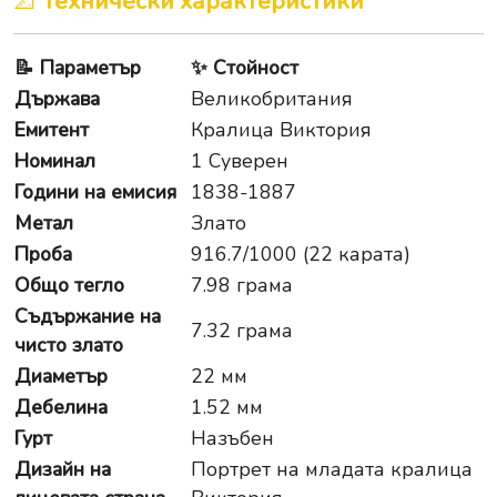
📐
Технически характеристики
📝
Параметър
✨
Стойност
Държава
Великобритания
Емитент
Кралица Виктория
Номинал
1 Суверен
Години на емисия
1838-1887
Метал
Злато
Проба
916.7/1000 (22 карата)
Общо тегло
7.98 грама
Съдържание на
7.32 грама
чисто злато
Диаметър
22 мм
Дебелина
1.52 мм
Гурт
Назъбен
Дизайн на
Портрет на младата кралица