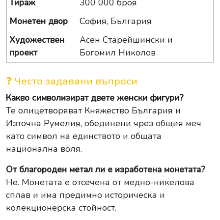
Тираж
300 000 броя
Монетен двор
София, България
Художествен
Асен Старейшински и
проект
Богомил Николов
❓ Често задавани въпроси
Какво символизират двете женски фигури?
Те олицетворяват Княжество България и
Източна Румелия, обединени чрез общия меч
като символ на единството и общата
национална воля.
От благороден метал ли е изработена монетата?
Не. Монетата е отсечена от медно-никелова
сплав и има предимно историческа и
колекционерска стойност.