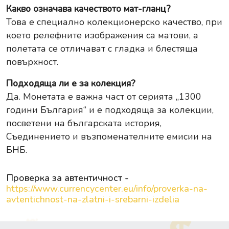
Какво означава качеството мат-гланц?
Това е специално колекционерско качество, при
което релефните изображения са матови, а
полетата се отличават с гладка и блестяща
повърхност.
Подходяща ли е за колекция?
Да. Монетата е важна част от серията „1300
години България“ и е подходяща за колекции,
посветени на българската история,
Съединението и възпоменателните емисии на
БНБ.
Проверка за автентичност -
https://www.currencycenter.eu/info/proverka-na-
avtentichnost-na-zlatni-i-srebarni-izdelia