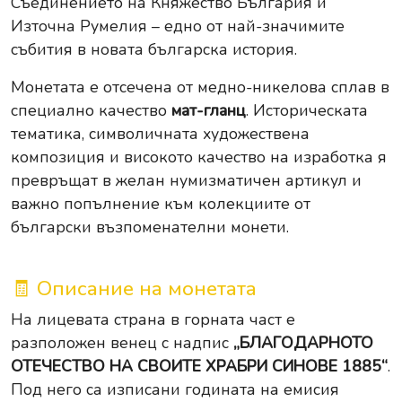
Съединението на Княжество България и
Източна Румелия – едно от най-значимите
събития в новата българска история.
Монетата е отсечена от медно-никелова сплав в
специално качество
мат-гланц
. Историческата
тематика, символичната художествена
композиция и високото качество на изработка я
превръщат в желан нумизматичен артикул и
важно попълнение към колекциите от
български възпоменателни монети.
🧾 Описание на монетата
На лицевата страна в горната част е
разположен венец с надпис
„БЛАГОДАРНОТО
ОТЕЧЕСТВО НА СВОИТЕ ХРАБРИ СИНОВЕ 1885“
.
Под него са изписани годината на емисия