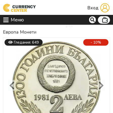
Вход
Меню
Европа Mонети
Гледания: 649
- 10%
Previous
Next