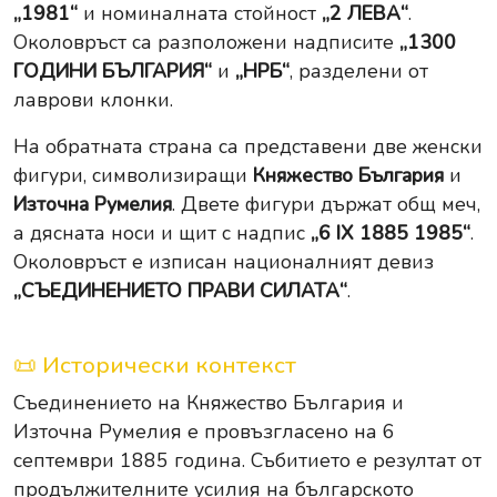
„1981“
и номиналната стойност
„2 ЛЕВА“
.
Околовръст са разположени надписите
„1300
ГОДИНИ БЪЛГАРИЯ“
и
„НРБ“
, разделени от
лаврови клонки.
На обратната страна са представени две женски
фигури, символизиращи
Княжество България
и
Източна Румелия
. Двете фигури държат общ меч,
а дясната носи и щит с надпис
„6 IX 1885 1985“
.
Околовръст е изписан националният девиз
„СЪЕДИНЕНИЕТО ПРАВИ СИЛАТА“
.
📜 Исторически контекст
Съединението на Княжество България и
Източна Румелия е провъзгласено на 6
септември 1885 година. Събитието е резултат от
продължителните усилия на българското