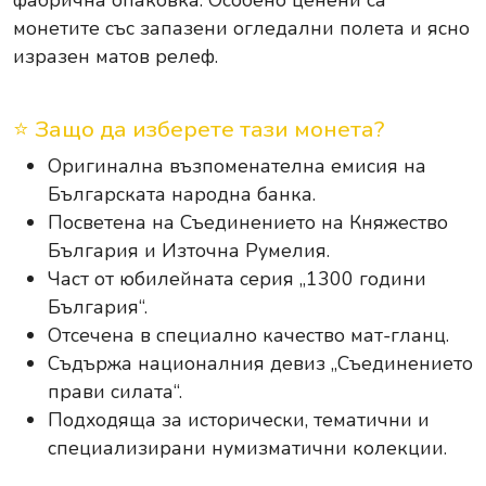
фабрична опаковка. Особено ценени са
монетите със запазени огледални полета и ясно
изразен матов релеф.
⭐ Защо да изберете тази монета?
Оригинална възпоменателна емисия на
Българската народна банка.
Посветена на Съединението на Княжество
България и Източна Румелия.
Част от юбилейната серия „1300 години
България“.
Отсечена в специално качество мат-гланц.
Съдържа националния девиз „Съединението
прави силата“.
Подходяща за исторически, тематични и
специализирани нумизматични колекции.