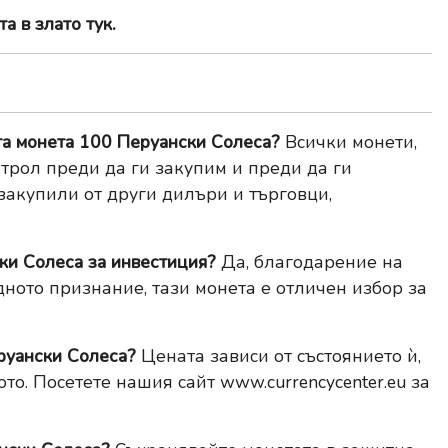
а в злато тук.
ата монета 100 Перуански Солеса?
Всички монети,
трол преди да ги закупим и преди да ги
 закупили от други дилъри и търговци,
ки Солеса за инвестиция?
Да, благодарение на
ното признание, тази монета е отличен избор за
еруански Солеса?
Цената зависи от състоянието ѝ,
ото. Посетете нашия сайт
www.currencycenter.eu
за