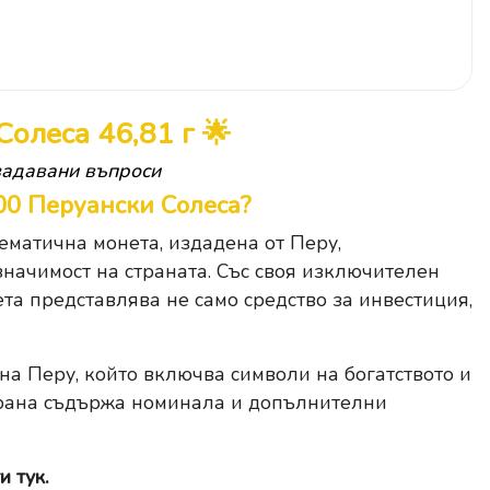
олеса 46,81 г 🌟
задавани въпроси
00 Перуански Солеса?
ематична монета, издадена от Перу,
начимост на страната. Със своя изключителен
та представлява не само средство за инвестиция,
а Перу, който включва символи на богатството и
страна съдържа номинала и допълнителни
и тук.