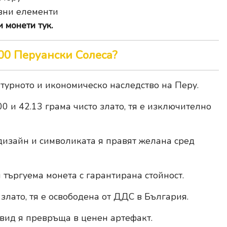
вни елементи
 монети тук.
00 Перуански Солеса?
лтурното и икономическо наследство на Перу.
00 и 42.13 грама чисто злато, тя е изключително
дизайн и символиката я правят желана сред
търгуема монета с гарантирана стойност.
 злато, тя е освободена от ДДС в България.
 вид я превръща в ценен артефакт.