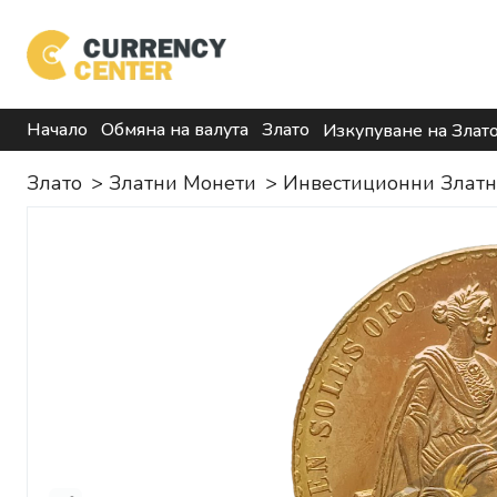
Начало
Обмяна на валута
Злато
Изкупуване на Злат
Злато
>
Златни Монети
>
Инвестиционни Злат