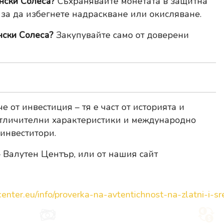
ански Солеса?
Съхранявайте монетата в защитна
 за да избегнете надраскване или окисляване.
нски Солеса?
Закупувайте само от доверени
 от инвестиция – тя е част от историята и
 отличителни характеристики и международно
 инвеститори.
 Валутен Център, или от нашия сайт
enter.eu/info/proverka-na-avtentichnost-na-zlatni-i-sre