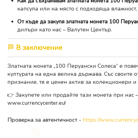
Как да съхранявам златната монета 100 Перу
капсула или на място с подходяща влажност,
От къде да закупя златната монета 100 Перуа
дилъри като нас – Валутен Център.
🏁
В заключение
Златната монета „100 Перуански Солеса“ е повече
културата на една велика държава. Със своите
признание, тя е ценен актив за колекционери и
👉
Закупете или продайте тази монета при нас
–
www.currencycenter.eu
!
Проверка за автентичност -
https://www.currencyc