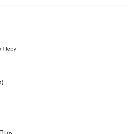
а Перу
а)
 Перу