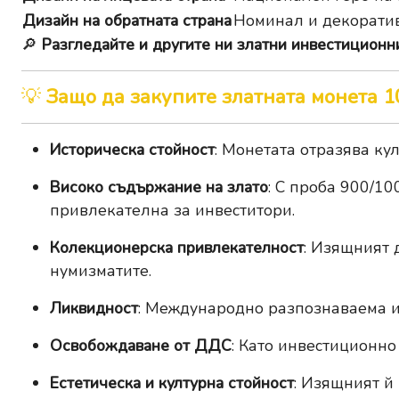
Дизайн на обратната страна
Номинал и декорати
🔎
Разгледайте и другите ни златни инвестиционни
💡
Защо да закупите златната монета 1
Историческа стойност
: Монетата отразява ку
Високо съдържание на злато
: С проба 900/10
привлекателна за инвеститори.
Колекционерска привлекателност
: Изящният 
нумизматите.
Ликвидност
: Международно разпознаваема и 
Освобождаване от ДДС
: Като инвестиционно
Естетическа и културна стойност
: Изящният й