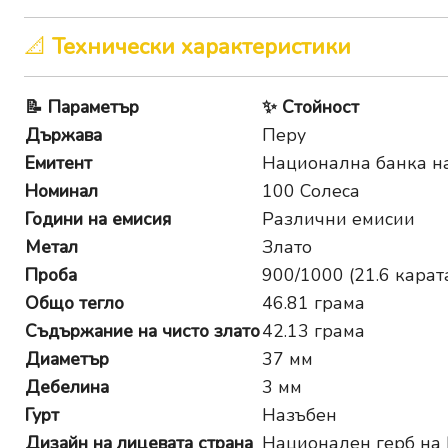
📐
Технически характеристики
📝
Параметър
✨
Стойност
Държава
Перу
Емитент
Национална банка н
Номинал
100 Солеса
Години на емисия
Различни емисии
Метал
Злато
Проба
900/1000 (21.6 карат
Общо тегло
46.81 грама
Съдържание на чисто злато
42.13 грама
Диаметър
37 мм
Дебелина
3 мм
Гурт
Назъбен
Дизайн на лицевата страна
Национален герб на