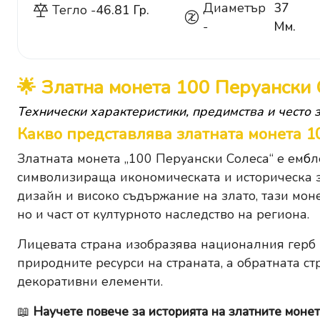
Диаметър
37
Тегло -
46.81 Гр.
-
Мм.
🌟 Златна монета 100 Перуански С
Технически характеристики, предимства и често 
Какво представлява златната монета 1
Златната монета „100 Перуански Солеса“ е ем
б
л
символизираща икономическата и историческа з
дизайн и високо съдържание на злато, тази моне
но и част от културното наследство на региона.
Лицевата страна изобразява националния герб н
природните ресурси на страната, а обратната 
декоративни елементи.
📖
Научете повече за историята на златните монет