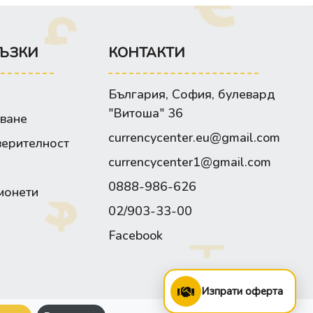
ЪЗКИ
КОНТАКТИ
България, София, булевард
"Витоша" 36
зване
currencycenter.eu@gmail.com
верителност
currencycenter1@gmail.com
0888-986-626
монети
02/903-33-00
Facebook
Изпрати оферта