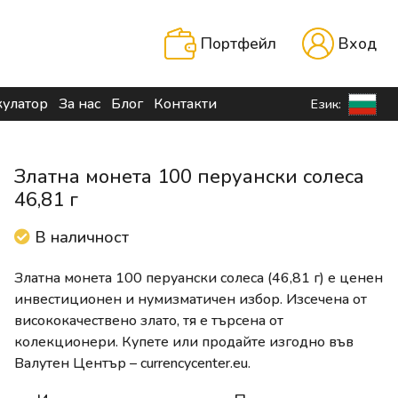
Портфейл
Вход
кулатор
За нас
Блог
Контакти
Език:
Златна монета 100 перуански солеса
46,81 г
В наличност
Златна монета 100 перуански солеса (46,81 г) е ценен
инвестиционен и нумизматичен избор. Изсечена от
висококачествено злато, тя е търсена от
колекционери. Купете или продайте изгодно във
Валутен Център – currencycenter.eu.