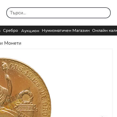
Сребро
Нумизматичен Магазин
Онлайн кал
о
Аукцион
ни Монети