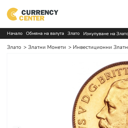
Начало
Обмяна на валута
Злато
Изкупуване на Злат
Злато
>
Златни Монети
>
Инвестиционни Злат