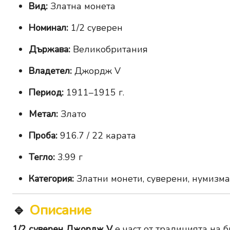
Вид:
Златна монета
Номинал:
1/2 суверен
Държава:
Великобритания
Владетел:
Джордж V
Период:
1911–1915 г.
Метал:
Злато
Проба:
916.7 / 22 карата
Тегло:
3.99 г
Категория:
Златни монети, суверени, нумизм
🔹
Описание
1/2 суверен Джордж V
е част от традицията на б