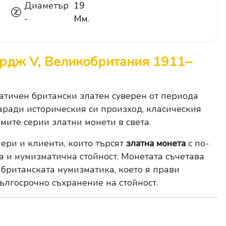
Диаметър
19
-
Мм.
ордж V, Великобритания 1911–
тичен британски златен суверен от периода
аради историческия си произход, класическия
мите серии златни монети в света.
ери и клиенти, които търсят
златна монета
с по-
а и нумизматична стойност. Монетата съчетава
 британската нумизматика, което я прави
ългосрочно съхранение на стойност.