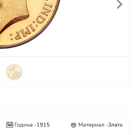
Next
Година -
1915
Материал -
Злато