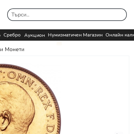
Сребро
Нумизматичен Магазин
Онлайн кал
о
Аукцион
ни Монети