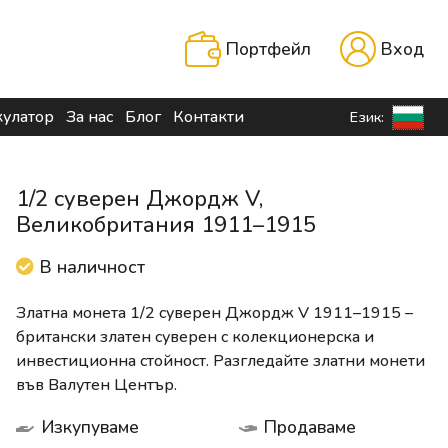
Портфейл
Вход
кулатор
За нас
Блог
Контакти
Език:
1/2 суверен Джордж V,
Великобритания 1911–1915
В наличност
Златна монета 1/2 суверен Джордж V 1911–1915 –
британски златен суверен с колекционерска и
инвестиционна стойност. Разгледайте златни монети
във Валутен Център.
Изкупуваме
Продаваме