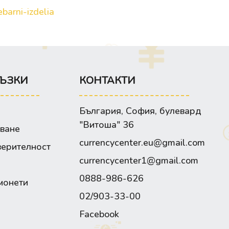
barni-izdelia
ЪЗКИ
КОНТАКТИ
България, София, булевард
"Витоша" 36
зване
currencycenter.eu@gmail.com
верителност
currencycenter1@gmail.com
0888-986-626
монети
02/903-33-00
Facebook