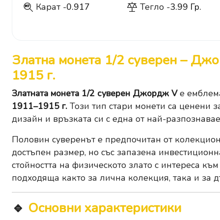
Карат -
0.917
Тегло -
3.99 Гр.
917
Златна монета 1/2 суверен – Дж
1915 г.
Златната монета 1/2 суверен Джордж V
е емблема
1911–1915 г.
Този тип стари монети са ценени з
дизайн и връзката си с една от най-разпознавае
Половин суверенът е предпочитан от колекцион
достъпен размер, но със запазена инвестиционн
стойността на физическото злато с интереса към
подходяща както за лична колекция, така и за д
🔹
Основни характеристики