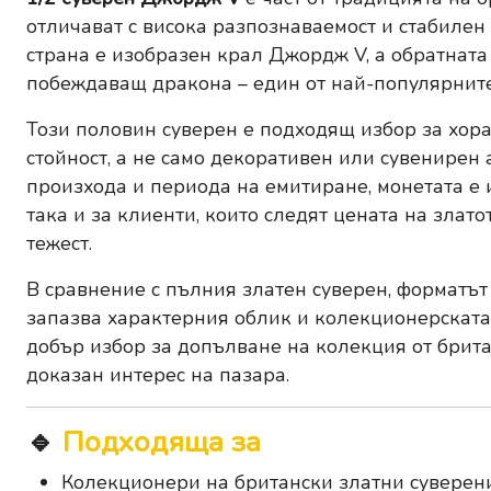
отличават с висока разпознаваемост и стабилен
страна е изобразен крал Джордж V, а обратната
побеждаващ дракона – един от най-популярните
Този половин суверен е подходящ избор за хора
стойност, а не само декоративен или сувенирен 
произхода и периода на емитиране, монетата е 
така и за клиенти, които следят цената на злат
тежест.
В сравнение с пълния златен суверен, форматът 
запазва характерния облик и колекционерската 
добър избор за допълване на колекция от брита
доказан интерес на пазара.
🔹
Подходяща за
Колекционери на британски златни суверен