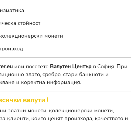
мизматика
ическа стойност
 колекционерски монети
произход
er.eu
или посетете
Валутен Център
в София. При
тиционно злато, сребро, стари банкноти и
жване и коректна информация.
всички валути !
и златни монети, колекционерски монети,
а клиенти, които ценят произхода, качеството и