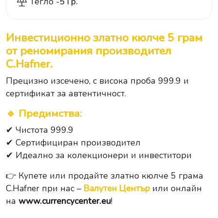
Тегло -
5 Гр.
Инвестиционно златно кюлче 5 грам
от реномирания производител
C.Hafner.
Прецизно изсечено, с висока проба 999.9 и
сертификат за автентичност.
🔹
Предимства
:
✔ Чистота 999.9
✔ Сертифициран производител
✔ Идеално за колекционери и инвеститори
👉 Купете или продайте златно кюлче 5 грама
C.Hafner при нас –
Валутен Център
или онлайн
на
www.currencycenter.eu
!