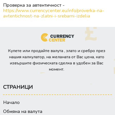
Проверка за автентичност -
https://www.currencycenter.eu/info/proverka-na-
avtentichnost-na-zlatni-i-srebarni-izdelia
Купете или продайте валута , злато и сребро през
нашия калкулатор, на желаната от Вас цена, като
извършите физическата сделка в удобен за Вас
момент.
СТРАНИЦИ
Начало
Обмяна на валута