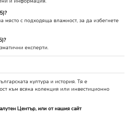
ени и информация.
5)?
а място с подходяща влажност, за да избегнете
5)?
зматични експерти.
ългарската култура и история. Тя е
ост към всяка колекция или инвестиционно
алутен Център, или от нашия сайт