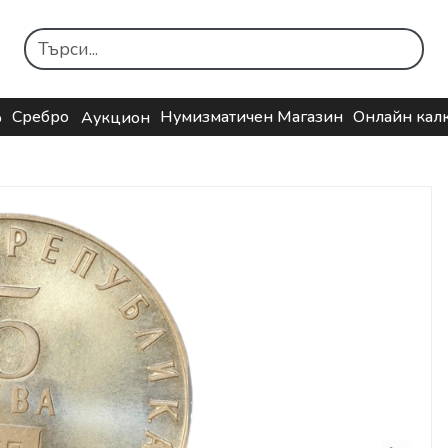
Сребро
Нумизматичен Магазин
Онлайн кал
о
Аукцион