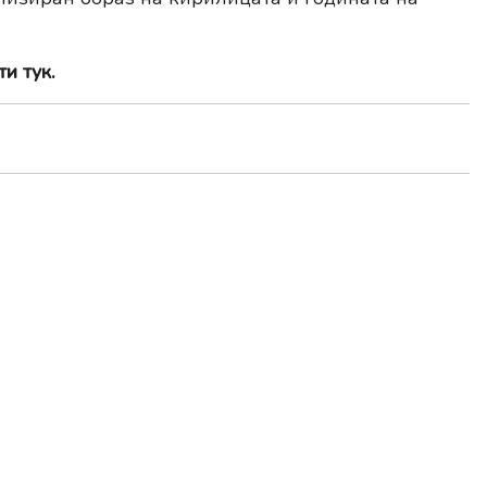
ти тук
.