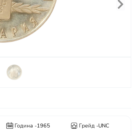
Next
Година -
1965
Грейд -
UNC