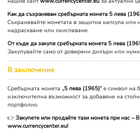
нашия сайт
www.currencycenter.eu
за актуални ц
Как да съхранявам сребърната монета 5 лева (196
Съхранявайте монетата в защитна капсула или н
надраскване или окисляване.
От къде да закупя сребърната монета 5 лева (196
Закупувайте само от доверени дилъри или нуми
В заключение
Сребърната монета
„5 лева (1965)“
е символ на б
изключителна възможност за добавяне на стойн
портфолио.
👉
Закупете или продайте тази монета при нас – В
www.currencycenter.eu
!