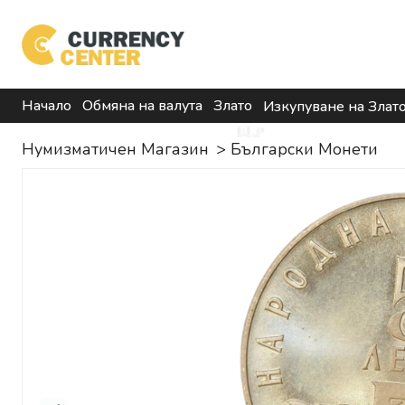
Начало
Обмяна на валута
Злато
Изкупуване на Злат
Нумизматичен Магазин
>
Български Монети