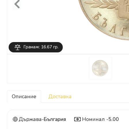
Previous
Грамаж: 16.67 гр.
Описание
Доставка
Държава-
България
Номинал -
5.00
5