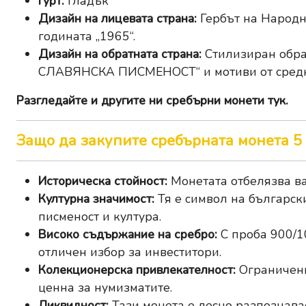
Гурт:
Гладък
Дизайн на лицевата страна:
Гербът на Народн
годината „1965“.
Дизайн на обратната страна:
Стилизиран обра
СЛАВЯНСКА ПИСМЕНОСТ“ и мотиви от средно
Разгледайте и другите ни
сребърни монети тук
.
Защо да закупите сребърната монета 5 
Историческа стойност:
Монетата отбелязва ва
Културна значимост:
Тя е символ на българск
писменост и култура.
Високо съдържание на сребро:
С проба 900/10
отличен избор за инвеститори.
Колекционерска привлекателност:
Ограничени
ценна за нумизматите.
Ликвидност:
Тази монета е лесно разпознавае