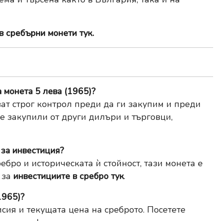
в сребърни монети тук
.
 монета 5 лева (1965)?
ат строг контрол преди да ги закупим и преди
те закупили от други дилъри и търговци,
 за инвестиция?
бро и историческата ѝ стойност, тази монета е
 за
инвестициите в сребро
тук
.
1965)?
исия и текущата цена на среброто. Посетете