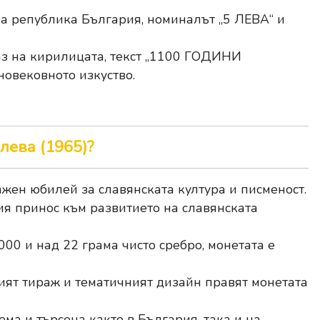
а република България, номиналът „5 ЛЕВА“ и
з на кирилицата, текст „1100 ГОДИНИ
вековното изкуство.
лева (1965)?
жен юбилей за славянската култура и писменост.
ия принос към развитието на славянската
00 и над 22 грама чисто сребро, монетата е
ят тираж и тематичният дизайн правят монетата
ма и търсена както в България, така и на