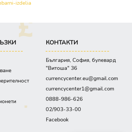
barni-izdelia
ЪЗКИ
КОНТАКТИ
България, София, булевард
"Витоша" 36
зване
currencycenter.eu@gmail.com
верителност
currencycenter1@gmail.com
0888-986-626
монети
02/903-33-00
Facebook