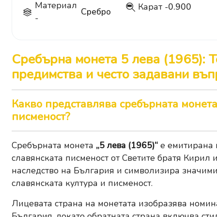
Материал
Карат -
0.900
900
Сребро
-
Сребърна монета 5 лева (1965): 
предимства и често задавани въп
Какво представлява сребърната монета 
писменост?
Сребърната монета
„5 лева (1965)“
е емитирана 
славянската писменост от Светите братя Кирил и
наследство на България и символизира значими
славянската култура и писменост.
Лицевата страна на монетата изобразява номин
България, докато обратната страна включва сти