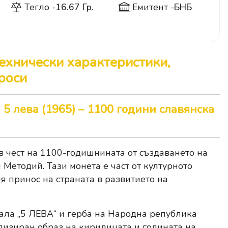
Тегло -
16.67 Гр.
Емитент -
БНБ
Технически характеристики,
роси
5 лева (1965) – 1100 години славянска
в чест на 1100-годишнината от създаването на
 Методий. Тази монета е част от културното
я принос на страната в развитието на
ала „5 ЛЕВА“ и герба на Народна република
лизиран образ на кирилицата и годината на