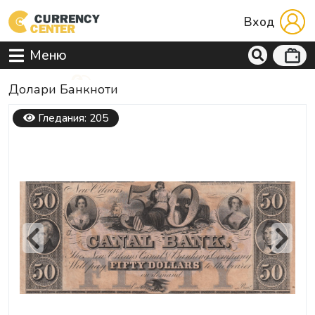
Вход
Меню
Долари Банкноти
Гледания: 205
Previous
Next