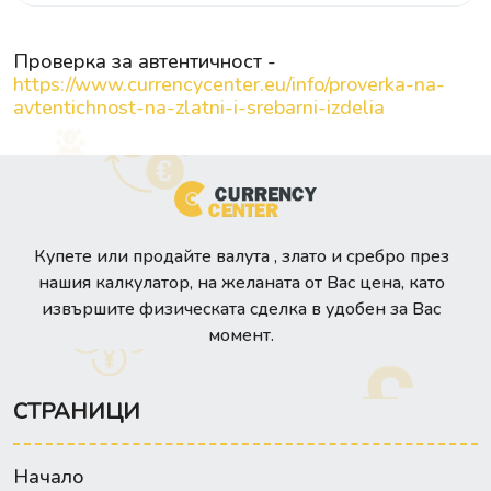
Проверка за автентичност -
https://www.currencycenter.eu/info/proverka-na-
avtentichnost-na-zlatni-i-srebarni-izdelia
Купете или продайте валута , злато и сребро през
нашия калкулатор, на желаната от Вас цена, като
извършите физическата сделка в удобен за Вас
момент.
СТРАНИЦИ
Начало