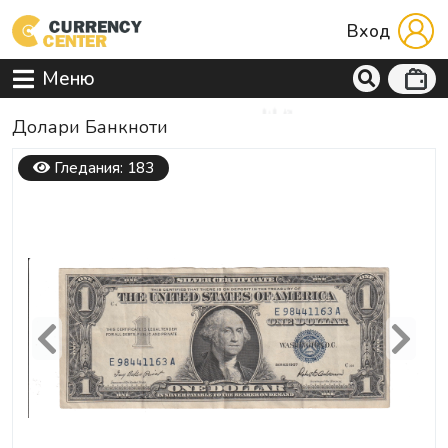
Вход
Меню
Долари Банкноти
Гледания: 183
Previous
Next