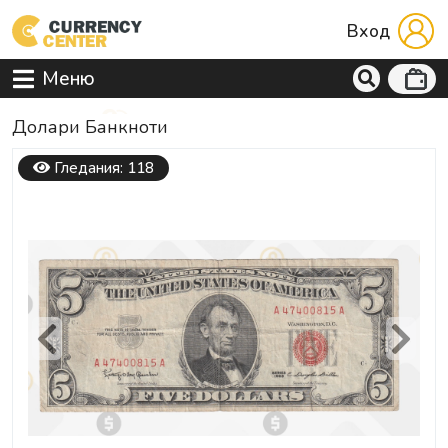
Вход
Меню
Долари Банкноти
Гледания: 118
Previous
Next