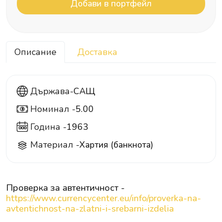
Описание
Доставка
Държава-
САЩ
Номинал -
5.00
5
Година -
1963
Материал -
Хартия (банкнота)
Проверка за автентичност -
https://www.currencycenter.eu/info/proverka-na-
avtentichnost-na-zlatni-i-srebarni-izdelia