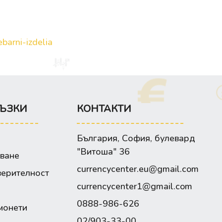
barni-izdelia
ЪЗКИ
КОНТАКТИ
България, София, булевард
"Витоша" 36
зване
currencycenter.eu@gmail.com
верителност
currencycenter1@gmail.com
0888-986-626
монети
02/903-33-00