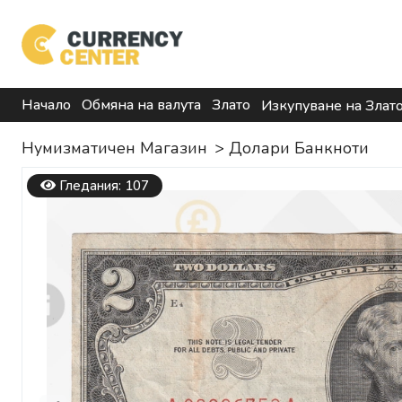
Начало
Обмяна на валута
Злато
Изкупуване на Злат
Нумизматичен Магазин
>
Долари Банкноти
Гледания: 107