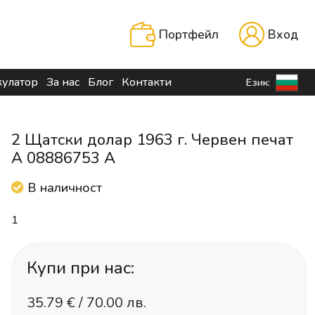
Портфейл
Вход
кулатор
За нас
Блог
Контакти
Език:
2 Щатски долар 1963 г. Червен печат
A 08886753 A
В наличност
1
Купи при нас:
35.79
€ /
70.00 лв.