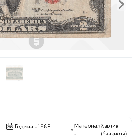
Next
Материал
Хартия
Година -
1963
-
(банкнота)