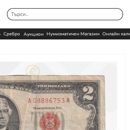
Сребро
Нумизматичен Магазин
Онлайн кал
о
Аукцион