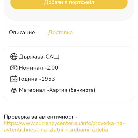
Описание
Доставка
Държава-
САЩ
Номинал -
2.00
2
Година -
1953
Материал -
Хартия (банкнота)
Проверка за автентичност -
https://www.currencycenter.eu/info/proverka-na-
avtentichnost-na-zlatni-i-srebarni-izdelia