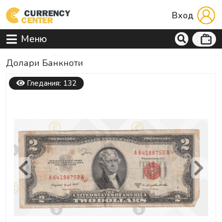
Вход
Меню
Долари Банкноти
Гледания: 132
Previous
Next