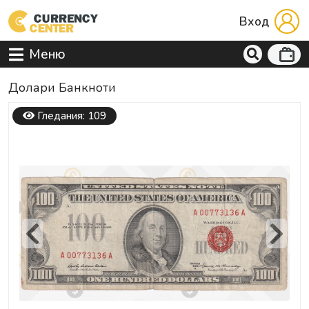
Вход
Меню
Долари Банкноти
Гледания: 109
Previous
Next