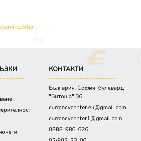
barni-izdelia
ЪЗКИ
КОНТАКТИ
България, София, булевард
"Витоша" 36
зване
currencycenter.eu@gmail.com
верителност
currencycenter1@gmail.com
0888-986-626
монети
02/903-33-00