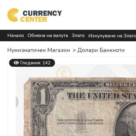
Начало
Обмяна на валута
Злато
Изкупуване на Злат
Нумизматичен Магазин
>
Долари Банкноти
Гледания: 142