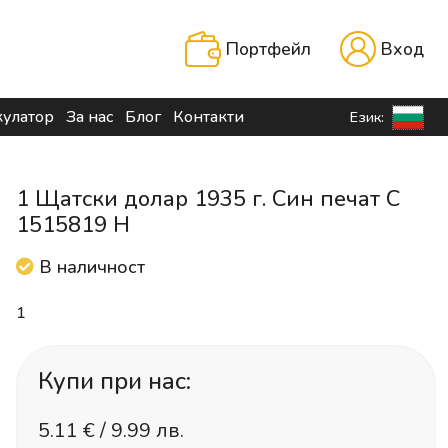
Портфейл
Вход
кулатор
За нас
Блог
Контакти
Език:
1 Щатски долар 1935 г. Син печат C
1515819 H
В наличност
1
Купи при нас:
5.11
€ /
9.99 лв.