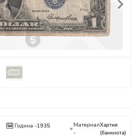
Next
Материал
Хартия
Година -
1935
-
(банкнота)