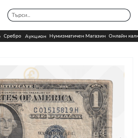
Сребро
Нумизматичен Магазин
Онлайн кал
о
Аукцион