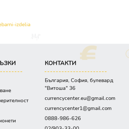
barni-izdelia
ЪЗКИ
КОНТАКТИ
България, София, булевард
"Витоша" 36
зване
currencycenter.eu@gmail.com
верителност
currencycenter1@gmail.com
0888-986-626
монети
02/903-33-00