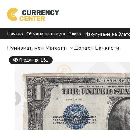
Начало
Обмяна на валута
Злато
Изкупуване на Злат
Нумизматичен Магазин
>
Долари Банкноти
Гледания: 151