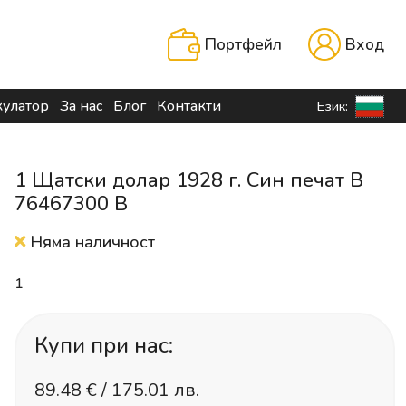
Портфейл
Вход
кулатор
За нас
Блог
Контакти
Език:
1 Щатски долар 1928 г. Син печат B
76467300 B
Няма наличност
1
Купи при нас:
89.48
€ /
175.01 лв.