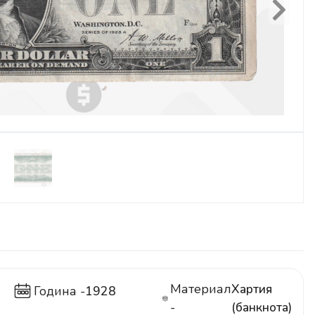
Next
Материал
Хартия
Година -
1928
-
(банкнота)