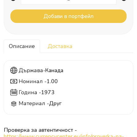
Описание
Доставка
Държава-
Канада
Номинал -
1.00
1
Година -
1973
Материал -
Друг
Проверка за автентичност -
https://www.currencycenter.eu/info/proverka-na-