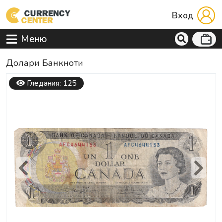
Вход
Меню
Долари Банкноти
Гледания: 125
Previous
Next