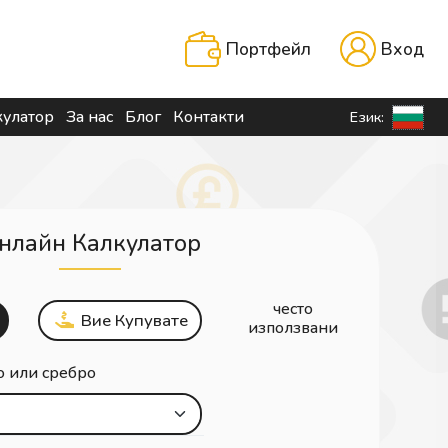
Портфейл
Вход
кулатор
За нас
Блог
Контакти
Език:
нлайн Калкулатор
често
Вие Купувате
използвани
о или сребро