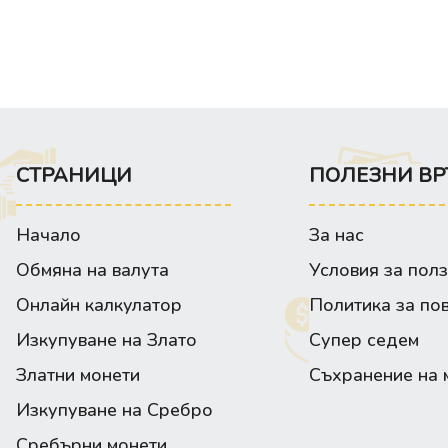
СТРАНИЦИ
ПОЛЕЗНИ ВР
Начало
За нас
Обмяна на валута
Условия за пол
Онлайн калкулатор
Политика за по
Изкупуване на Злато
Супер седем
Златни монети
Съхранение на 
Изкупуване на Сребро
Сребърни монети