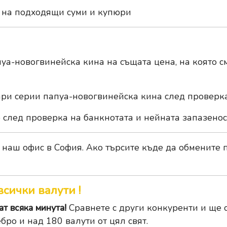
 на подходящи суми и купюри
а-новогвинейска кина на същата цена, на която см
ри серии папуа-новогвинейска кина след проверка 
след проверка на банкнотата и нейната запазенос
 наш офис в София. Ако търсите къде да обмените 
всички валути !
т всяка минута!
Сравнете с други конкуренти и ще с
бро и над 180 валути от цял свят.