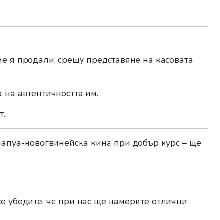
е я продали, срещу представяне на касовата
на автентичността им.
т.
папуа-новогвинейска кина при добър курс – ще
е убедите, че при нас ще намерите отлични