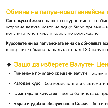
Обмяна на папуа-новогвинейска 
Currencycenter.eu
е вашето сигурно място за обм
островна валута, която не всяко бюро приема – 
получите точен курс и коректно обслужване.
Курсовете ни за папуанската кина се обновяват вс
извършите
обмяна на валута
от над 180 валути 
🔹
Защо да изберете Валутен Це
Приемаме по-рядко срещани валути
– включит
Изгоден курс
– без комисионни и с автомати
Гарантирано качество
– всяка банкнота се пр
Бързо и удобно обслужване в София
– без из