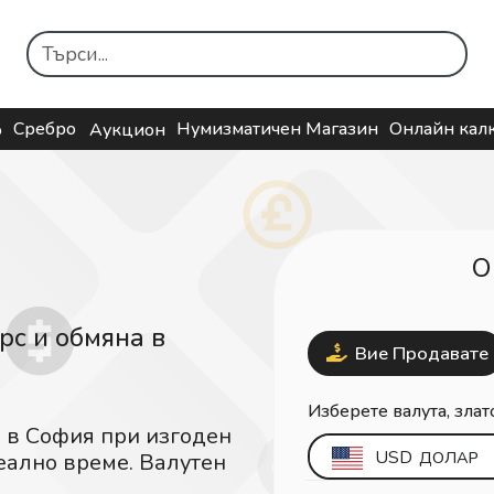
Сребро
Нумизматичен Магазин
Онлайн кал
о
Аукцион
О
рс и обмяна в
Вие Продавате
Изберете валута, злат
 в София при изгоден
USD
ДОЛАР
реално време. Валутен