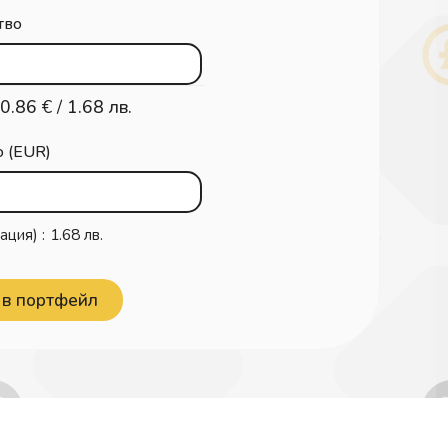
тво
0.86
€ /
1.68 лв.
о (EUR)
ация) :
1.68 лв.