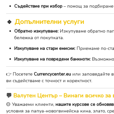
Съдействие при избор
– помощ за подбиране
🔹
Допълнителни услуги
Обратно изкупуване:
Изкупуваме обратно папу
бележка от покупката.
Изкупуване на стари емисии:
Приемаме по-ста
Изкупуване на повредени банкноти:
Възможно 
👉 Посетете
Currencycenter.eu
или заповядайте в
ви съдействаме с точност и коректност.
💬
Валутен Център – Винаги всичко за 
🟡 Уважаеми клиенти,
нашите курсове се обновява
условия за папуа-новогвинейска кина, злато, сре