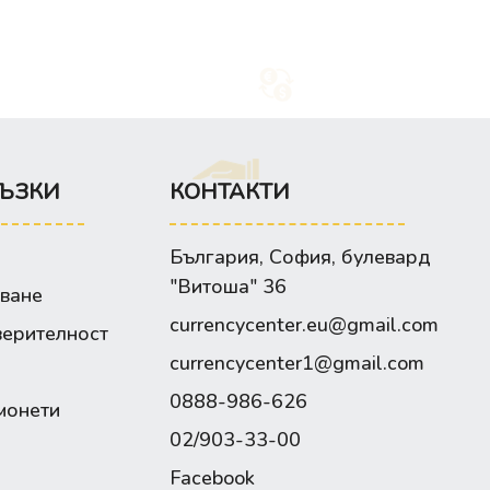
ЪЗКИ
КОНТАКТИ
България, София, булевард
"Витоша" 36
зване
currencycenter.eu@gmail.com
верителност
currencycenter1@gmail.com
0888-986-626
монети
02/903-33-00
Facebook