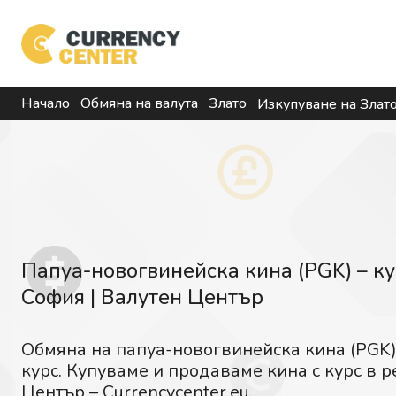
Начало
Обмяна на валута
Злато
Изкупуване на Злат
Папуа-новогвинейска кина (PGK) – ку
София | Валутен Център
Обмяна на папуа-новогвинейска кина (PGK)
курс. Купуваме и продаваме кина с курс в 
Център – Currencycenter.eu.