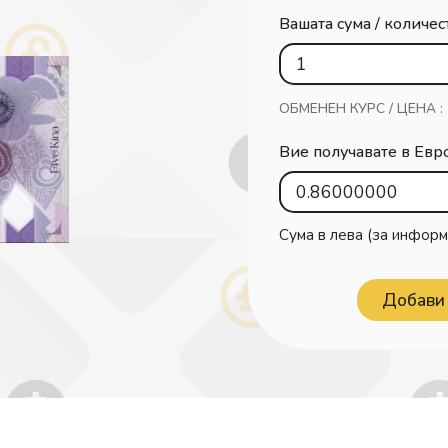
Вашата сума / количес
ОБМЕНЕН КУРС / ЦЕНА :
Вие получавате в Евр
Сума в лева (за информ