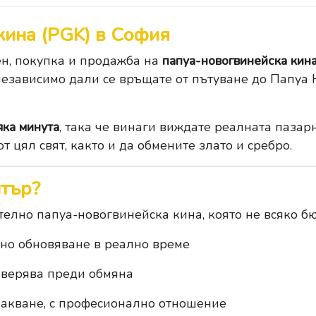
кина (PGK) в София
ен, покупка и продажба на
папуа-новогвинейска кина
независимо дали се връщате от пътуване до Папуа 
яка минута
, така че винаги виждате реалната пазар
от цял свят, както и да обмените
злато
и
сребро
.
нтър?
елно папуа-новогвинейска кина, която не всяко б
чно обновяване в реално време
оверява преди обмяна
чакване, с професионално отношение