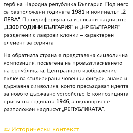
герб на Народна република България. Под него
са разположени годината
1981
и номиналът
„2
ЛЕВА“
. По периферията са изписани надписите
„1300 ГОДИНИ БЪЛГАРИЯ“
и
„НР БЪЛГАРИЯ“
,
разделени с лаврови клонки – характерен
елемент за серията.
На обратната страна е представена символична
композиция, посветена на провъзгласяването
на републиката. Централното изображение
включва стилизирани човешки фигури, знаме и
държавна символика, които пресъздават идеята
за новото държавно устройство. В композицията
присъства годината
1946
, а околовръст е
разположен надписът
„РЕПУБЛИКАТА“
.
📜 Исторически контекст