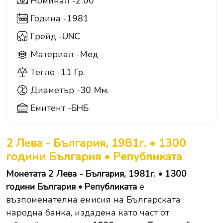
Номинал -
2.00
2
Година -
1981
Грейд -
UNC
Материал -
Мед
Тегло -
11 Гр.
Диаметър -
30 Мм.
Емитент -
БНБ
2 Лева - България, 1981г. • 1300
години България • Републиката
Монетата 2 Лева - България, 1981г. • 1300
години България • Републиката
е
възпоменателна емисия на Българската
народна банка, издадена като част от