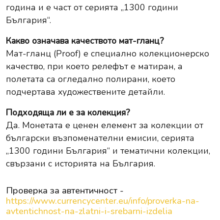
година и е част от серията „1300 години
България“.
Какво означава качеството мат-гланц?
Мат-гланц (Proof) е специално колекционерско
качество, при което релефът е матиран, а
полетата са огледално полирани, което
подчертава художествените детайли.
Подходяща ли е за колекция?
Да. Монетата е ценен елемент за колекции от
български възпоменателни емисии, серията
„1300 години България“ и тематични колекции,
свързани с историята на България.
Проверка за автентичност -
https://www.currencycenter.eu/info/proverka-na-
avtentichnost-na-zlatni-i-srebarni-izdelia