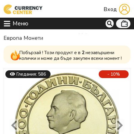
Вход
Меню
Европа Mонети
Побързай ! Този продукт е в
2
незавършени
колички и може да бъде закупен всеки момент !
Гледания: 586
- 10%
Previous
Next