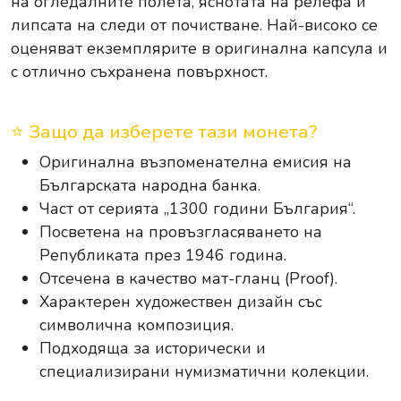
на огледалните полета, яснотата на релефа и
липсата на следи от почистване. Най-високо се
оценяват екземплярите в оригинална капсула и
с отлично съхранена повърхност.
⭐ Защо да изберете тази монета?
Оригинална възпоменателна емисия на
Българската народна банка.
Част от серията „1300 години България“.
Посветена на провъзгласяването на
Републиката през 1946 година.
Отсечена в качество мат-гланц (Proof).
Характерен художествен дизайн със
символична композиция.
Подходяща за исторически и
специализирани нумизматични колекции.