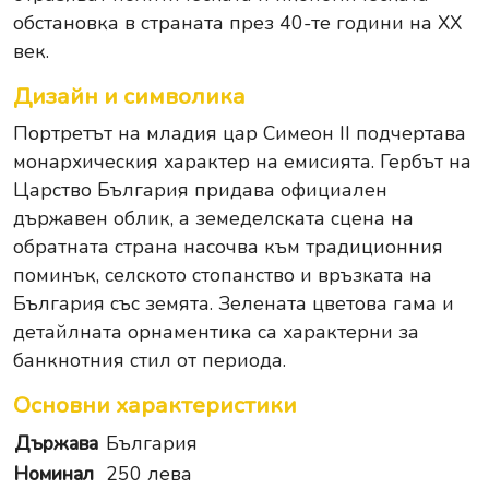
обстановка в страната през 40-те години на XX
век.
Дизайн и символика
Портретът на младия цар Симеон II подчертава
монархическия характер на емисията. Гербът на
Царство България придава официален
държавен облик, а земеделската сцена на
обратната страна насочва към традиционния
поминък, селското стопанство и връзката на
България със земята. Зелената цветова гама и
детайлната орнаментика са характерни за
банкнотния стил от периода.
Основни характеристики
Държава
България
Номинал
250 лева