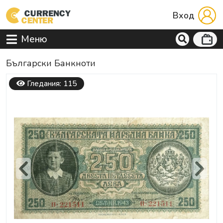
Вход
Меню
Български Банкноти
Гледания: 115
Previous
Next