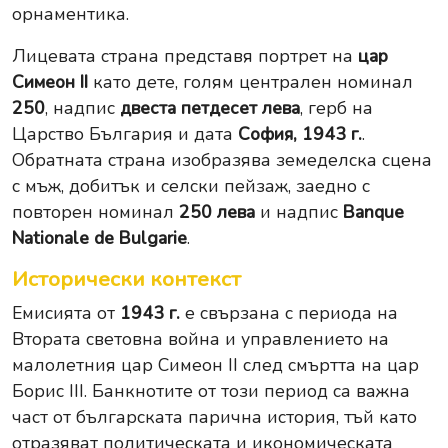
орнаментика.
Лицевата страна представя портрет на
цар
Симеон II
като дете, голям централен номинал
250
, надпис
двеста петдесет лева
, герб на
Царство България и дата
София, 1943 г.
.
Обратната страна изобразява земеделска сцена
с мъж, добитък и селски пейзаж, заедно с
повторен номинал
250 лева
и надпис
Banque
Nationale de Bulgarie
.
Исторически контекст
Емисията от
1943 г.
е свързана с периода на
Втората световна война и управлението на
малолетния цар Симеон II след смъртта на цар
Борис III. Банкнотите от този период са важна
част от българската парична история, тъй като
отразяват политическата и икономическата