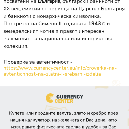
посветени на
България
, български банкноти от
XX век, емисии от периода на Царство България
и банкноти с монархическа символика.
Портретът на Симеон II, годината
1943 г.
и
земеделският мотив я правят интересен
екземпляр за национална или историческа
колекция.
Проверка за автентичност -
https://www.currencycenter.eu/info/proverka-na-
avtentichnost-na-zlatni-i-srebarni-izdelia
Купете или продайте валута , злато и сребро през
нашия калкулатор, на желаната от Вас цена, като
извършите физическата сделка в удобен за Вас