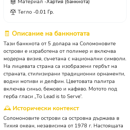
Материал -
Хартия (банкнота)
Тегло -
0.01 Гр.
🧾
Описание на банкнотата
Тази банкнота от 5 долара на Соломоновите
острови е изработена от полимер и включва
модерна визия, съчетана с национални символи.
На лицевата страна са изобразени гербът на
страната, стилизирани традиционни орнаменти,
водни мотиви и делфин. Цветовата палитра
включва синьо, бежово и кафяво. Мотото под
герба гласи „To Lead is to Serve“.
🕰
Исторически контекст
Соломоновите острови са островна държава в
Тихия океан, независима от 1978 г. Настоящата