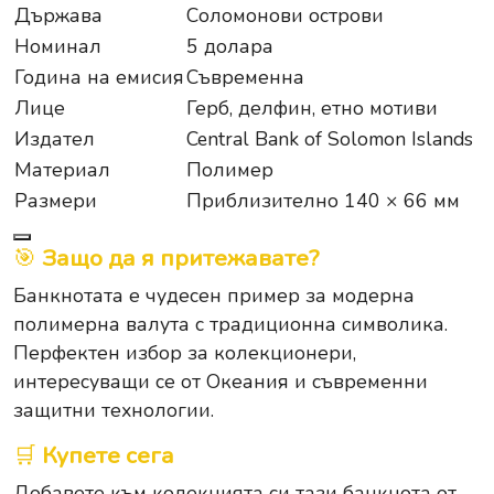
Държава
Соломонови острови
Номинал
5 долара
Година на емисия
Съвременна
Лице
Герб, делфин, етно мотиви
Издател
Central Bank of Solomon Islands
Материал
Полимер
Размери
Приблизително 140 × 66 мм
🎯
Защо да я притежавате?
Банкнотата е чудесен пример за модерна
полимерна валута с традиционна символика.
Перфектен избор за колекционери,
интересуващи се от Океания и съвременни
защитни технологии.
🛒
Купете сега
Добавете към колекцията си тази банкнота от