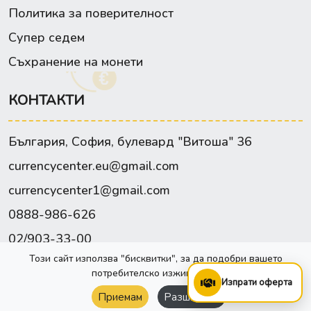
Политика за поверителност
Супер седем
Съхранение на монети
КОНТАКТИ
България, София, булевард "Витоша" 36
currencycenter.eu@gmail.com
currencycenter1@gmail.com
0888-986-626
02/903-33-00
Този сайт използва "бисквитки", за да подобри вашето
Facebook
потребителско изживяване.
Изпрати оферта
Приемам
Разширени
Сайта е изработен от:
Webixty©