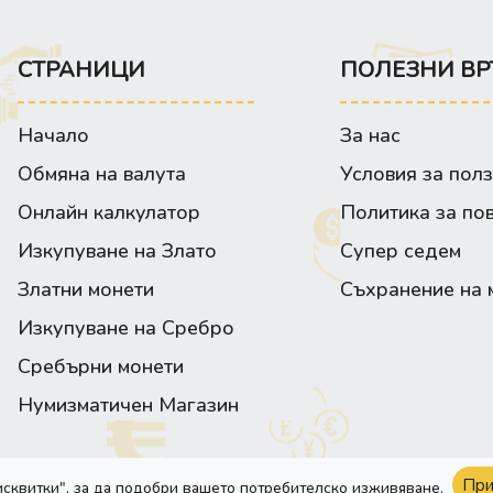
СТРАНИЦИ
ПОЛЕЗНИ ВР
Начало
За нас
Обмяна на валута
Условия за пол
Онлайн калкулатор
Политика за по
Изкупуване на Злато
Супер седем
Златни монети
Съхранение на 
Изкупуване на Сребро
Сребърни монети
Нумизматичен Магазин
При
исквитки", за да подобри вашето потребителско изживяване.
Сайта е изработен от:
Webixty©