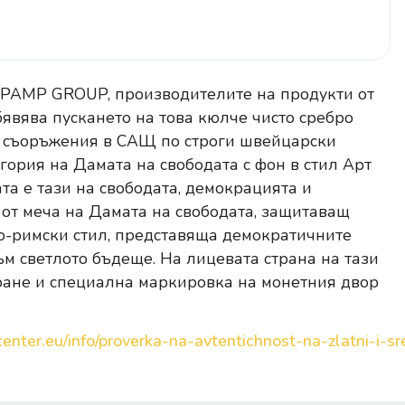
PAMP GROUP, производителите на продукти от
бявява пускането на това кюлче чисто сребро
и съоръжения в САЩ по строги швейцарски
гория на Дамата на свободата с фон в стил Арт
та е тази на свободата, демокрацията и
 от меча на Дамата на свободата, защитаващ
ко-римски стил, представяща демократичните
ъм светлото бъдеще. На лицевата страна на тази
ане и специална маркировка на монетния двор
enter.eu/info/proverka-na-avtentichnost-na-zlatni-i-sre