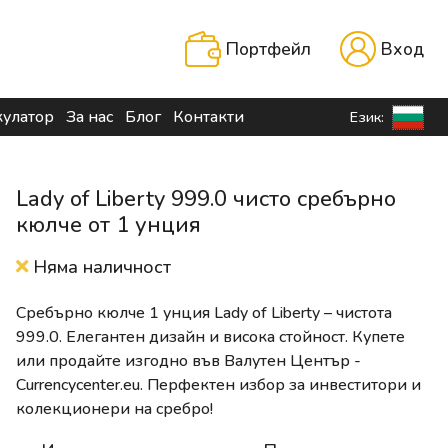
Портфейл
Вход
кулатор
За нас
Блог
Контакти
Език:
Lady of Liberty 999.0 чисто сребърно
кюлче от 1 унция
Няма наличност
Сребърно кюлче 1 унция Lady of Liberty – чистота
999.0. Елегантен дизайн и висока стойност. Купете
или продайте изгодно във Валутен Център -
Currencycenter.eu. Перфектен избор за инвеститори и
колекционери на сребро!