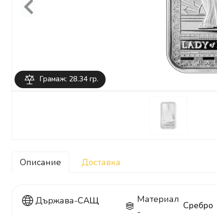
Previous
Грамаж: 28.34 гр.
Описание
Доставка
Материал
Държава-
САЩ
Сребро
-