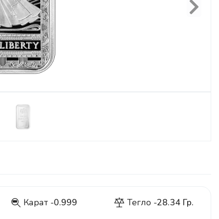
Next
Карат -
0.999
Тегло -
28.34 Гр.
999