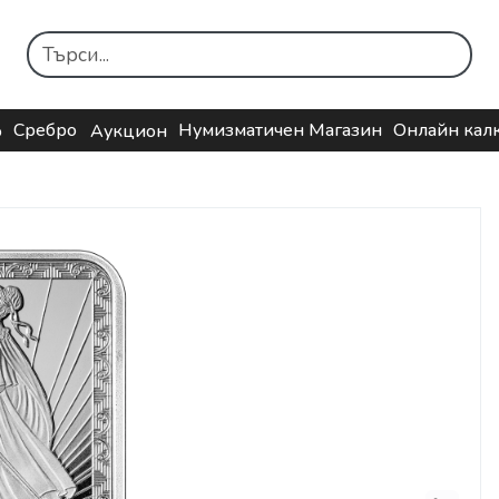
Сребро
Нумизматичен Магазин
Онлайн кал
о
Аукцион