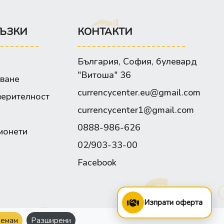
ЪЗКИ
КОНТАКТИ
България, София, булевард
"Витоша" 36
зване
currencycenter.eu@gmail.com
верителност
currencycenter1@gmail.com
0888-986-626
монети
02/903-33-00
Facebook
Изпрати оферта
емам
Разширени