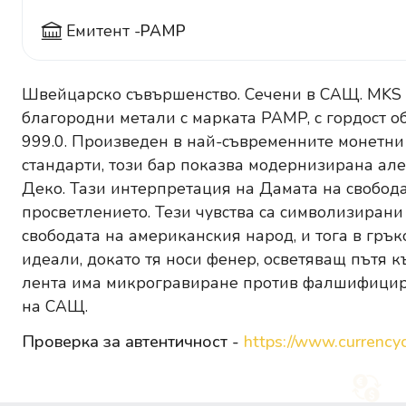
Емитент -
PAMP
Швейцарско съвършенство. Сечени в САЩ. MKS 
благородни метали с марката PAMP, с гордост о
999.0. Произведен в най-съвременните монетн
стандарти, този бар показва модернизирана але
Деко. Тази интерпретация на Дамата на свобода
просветлението. Тези чувства са символизирани
свободата на американския народ, и тога в гръ
идеали, докато тя носи фенер, осветяващ пътя к
лента има микрогравиране против фалшифицир
на САЩ.
Проверка за автентичност -
https://www.currencyc