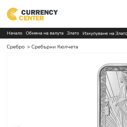
Начало
Обмяна на валута
Злато
Изкупуване на Злат
Сребро
>
Сребърни Кюлчета