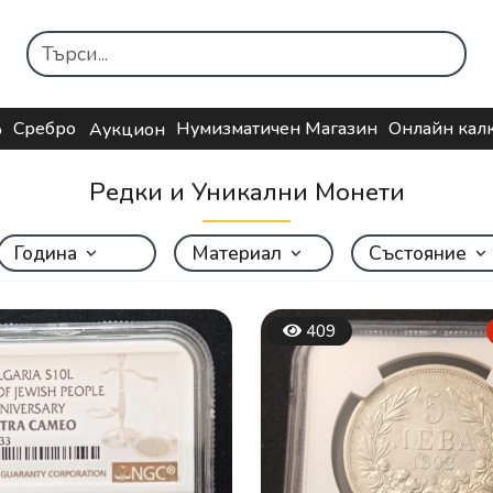
Сребро
Нумизматичен Магазин
Онлайн кал
о
Аукцион
Редки и Уникални Монети
Година
Материал
Състояние
409