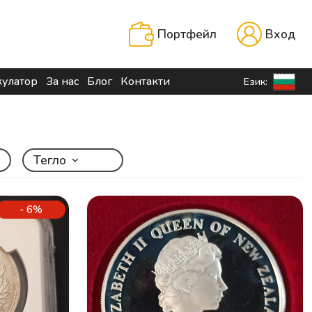
Портфейл
Вход
кулатор
За нас
Блог
Контакти
Език:
Тегло
- 6%