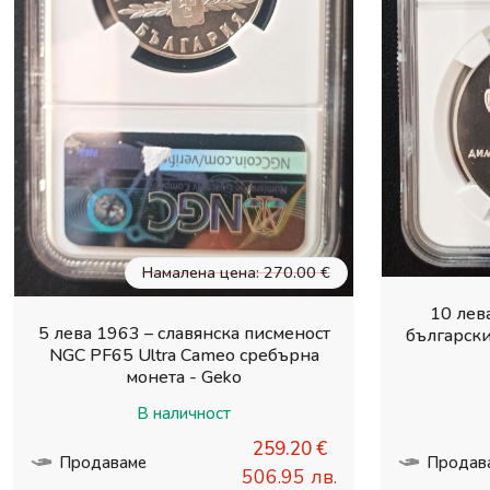
Намалена цена: 270.00 €
10 лев
5 лева 1963 – славянска писменост
български
NGC PF65 Ultra Cameo сребърна
монета - Geko
В наличност
259.20 €
Продаваме
Продав
506.95 лв.