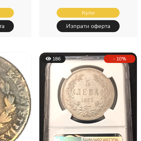
Купи
та
Изпрати оферта
186
- 10%