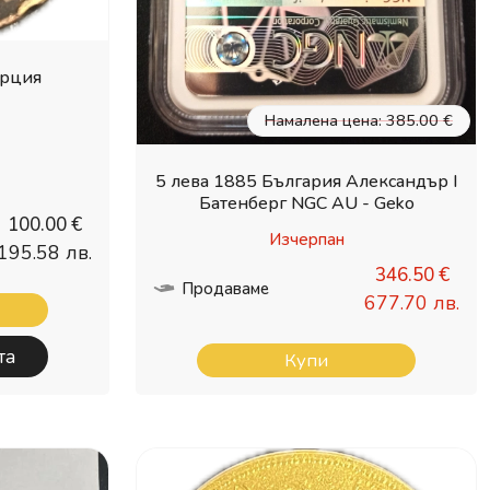
ърция
Намалена цена: 385.00 €
5 лева 1885 България Александър I
Батенберг NGC AU - Geko
100.00 €
Изчерпан
195.58 лв.
346.50 €
Продаваме
677.70 лв.
та
Купи