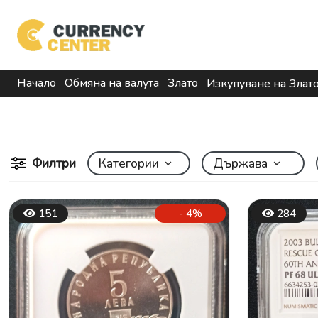
Начало
Обмяна на валута
Злато
Изкупуване на Злат
Филтри
Категории
Държава
151
- 4%
284