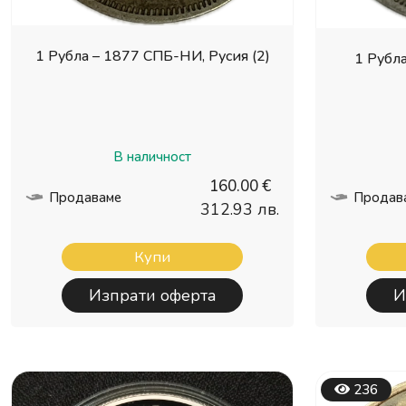
1 Рубла – 1877 СПБ-НИ, Русия (2)
1 Рубла
В наличност
160.00 €
Продаваме
Продав
312.93 лв.
Купи
Изпрати оферта
И
236