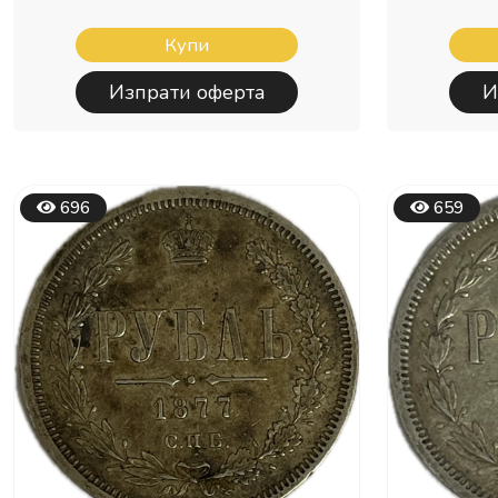
Купи
Изпрати оферта
И
696
659