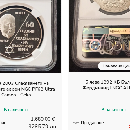
Намалена цен
5 лева 1892 КБ Бъл
а 2003 Спасяването на
Фердинанд I NGC AU 
те евреи NGC PF68 Ultra
Cameo - Geko
В наличност
В наличност
1,680.00 €
аме
Продаваме
3285.79 лв.