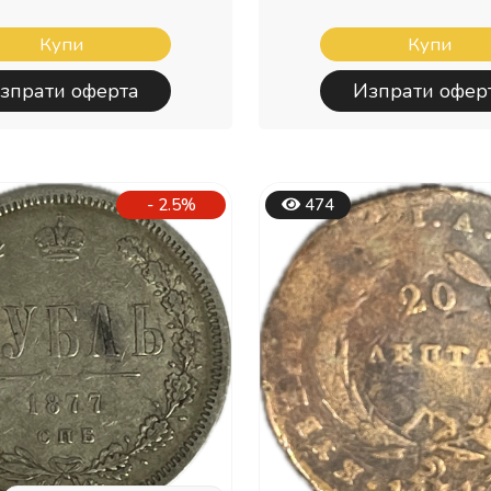
Купи
Купи
зпрати оферта
Изпрати офер
- 2.5%
474