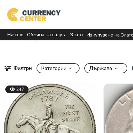
Начало
Обмяна на валута
Злато
Изкупуване на Злат
Филтри
Категории
Държава
247