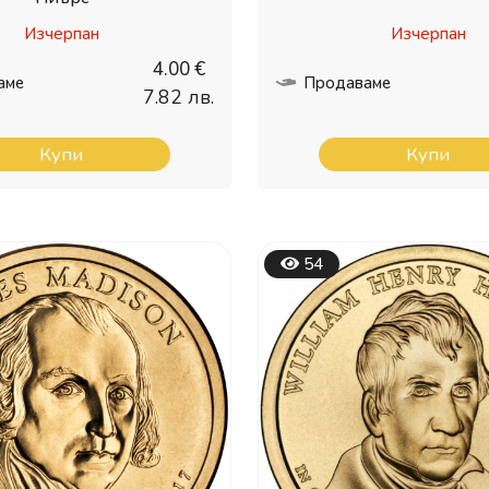
Изчерпан
Изчерпан
4.00 €
аме
Продаваме
7.82 лв.
Купи
Купи
54