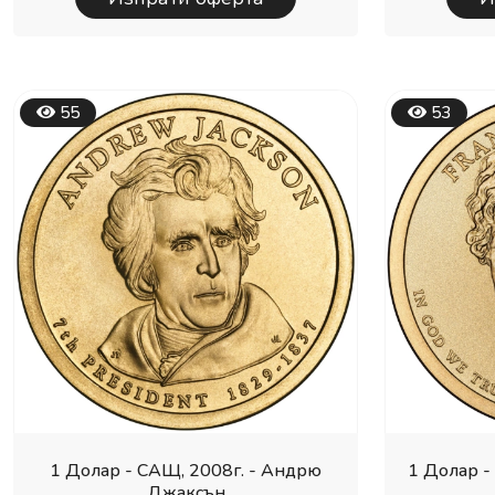
55
53
1 Долар - САЩ, 2008г. - Андрю
1 Долар -
Джаксън