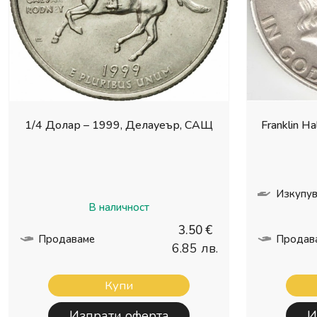
1/4 Долар – 1999, Делауеър, САЩ
Franklin H
Изкупув
В наличност
3.50 €
Продаваме
Продав
6.85 лв.
Купи
Изпрати оферта
И