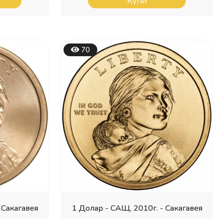
Купи
70
 Сакагавея
1 Долар - САЩ, 2010г. - Сакагавея