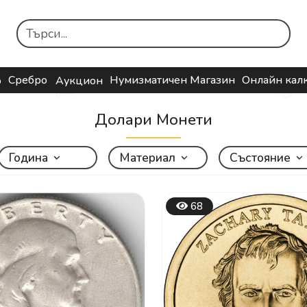
Сребро
Нумизматичен Магазин
Онлайн кал
о
Аукцион
Долари Монети
Година
Материал
Състояние
68