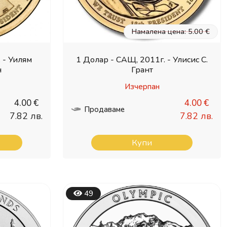
Намалена цена: 5.00 €
 - Уилям
1 Долар - САЩ, 2011г. - Улисис С.
н
Грант
Изчерпан
4.00 €
4.00 €
Продаваме
7.82 лв.
7.82 лв.
Купи
49