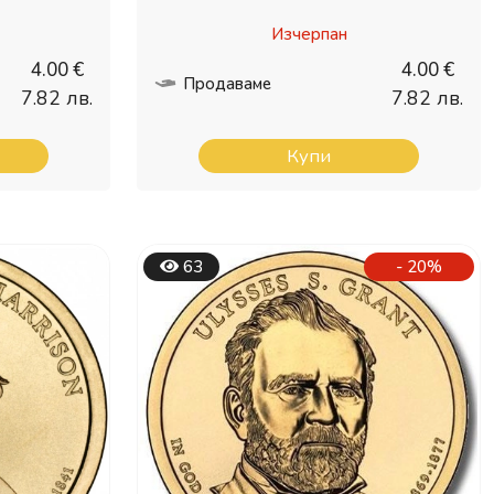
Изчерпан
4.00 €
4.00 €
Продаваме
7.82 лв.
7.82 лв.
Купи
63
- 20%