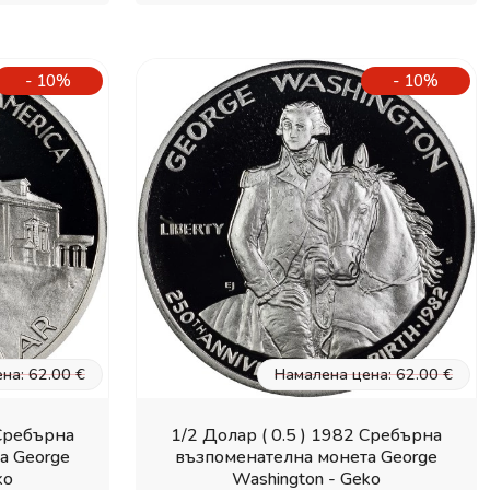
- 10%
- 10%
на: 62.00 €
Намалена цена: 62.00 €
 Сребърна
1/2 Долар ( 0.5 ) 1982 Сребърна
а George
възпоменателна монета George
ko
Washington - Geko