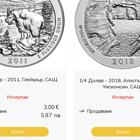
р - 2011, Глейшър, САЩ
1/4 Долар - 2018, Апост
Уисконсин, СА
Изчерпан
Изчерпан
3.00 €
аме
Продаваме
5.87 лв.
Купи
Купи