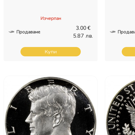
Изчерпан
3.00 €
Продаваме
Продав
5.87 лв.
Купи