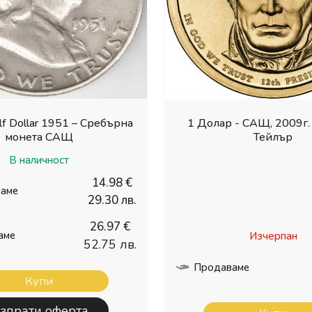
alf Dollar 1951 – Сребърна
1 Долар - САЩ, 2009г.
монета САЩ
Тейлър
В наличност
14.98 €
аме
29.30 лв.
26.97 €
аме
Изчерпан
52.75 лв.
Продаваме
Купи
зпрати оферта