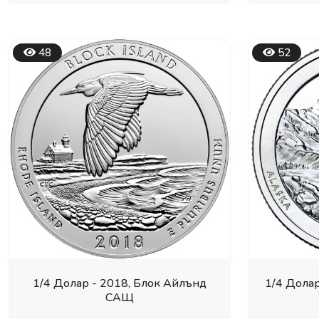
48
52
1/4 Долар - 2018, Блок Айлънд
1/4 Долар
САЩ