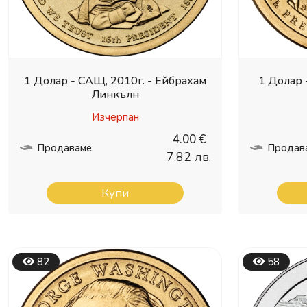
1 Долар - САЩ, 2010г. - Ейбрахам
1 Долар 
Линкълн
Изчерпан
4.00 €
Продаваме
Продав
7.82 лв.
Купи
82
58