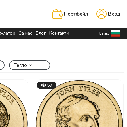
Портфейл
Вход
кулатор
За нас
Блог
Контакти
Език:
Тегло
59