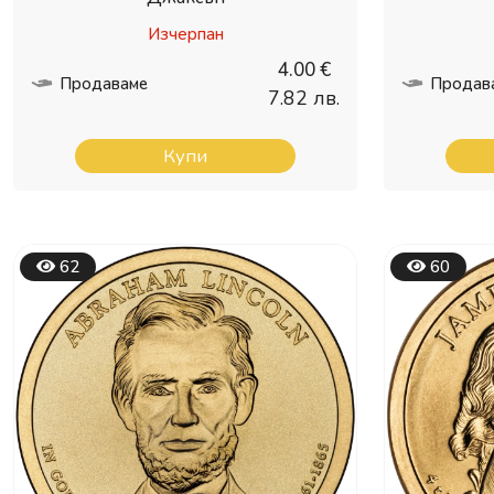
Изчерпан
4.00 €
Продаваме
Продав
7.82 лв.
Купи
62
60