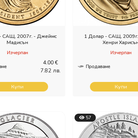
- САЩ, 2007г. - Джеймс
1 Долар - САЩ, 2009г.
Мадисън
Хенри Харисъ
Изчерпан
Изчерпан
4.00 €
аме
Продаваме
7.82 лв.
Купи
Купи
57