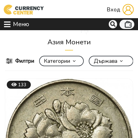
Вход
Меню
Aзия Монети
Филтри
Категории
Държава
133