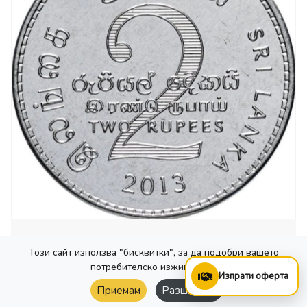
2 Рупии – 2013, Шри Ланка
Този сайт използва "бисквитки", за да подобри вашето
Изчерпан
потребителско изживяване.
Изпрати оферта
Изчисти Филтъра
1.75 €
Приемам
Разширени
Продаваме
3.42 лв.