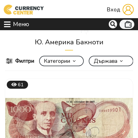
Вход
Меню
Ю. Америка Бакноти
Филтри
Категории
Държава
61