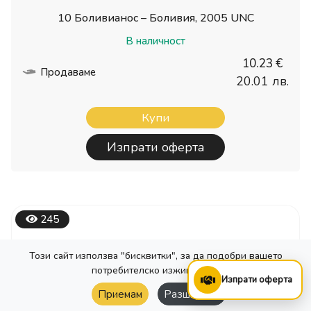
10 Боливианос – Боливия, 2005 UNC
В наличност
10.23 €
Продаваме
20.01 лв.
Купи
Изпрати оферта
245
Този сайт използва "бисквитки", за да подобри вашето
потребителско изживяване.
Изпрати оферта
Изчисти Филтъра
Приемам
Разширени