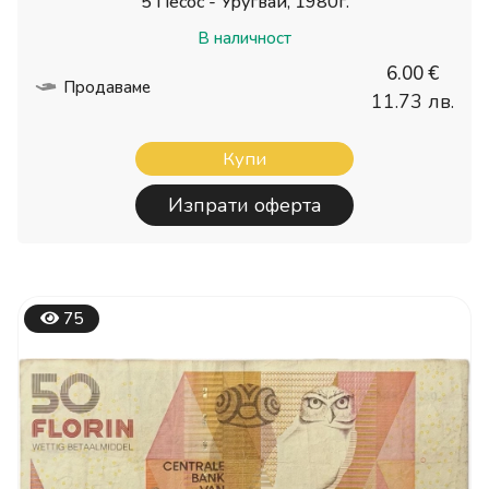
5 Песос - Уругвай, 1980г.
В наличност
6.00 €
Продаваме
11.73 лв.
Купи
Изпрати оферта
75