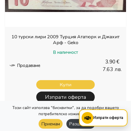
10 турски лири 2009 Турция Ататюрк и Джахит
Арф - Geko
В наличност
3.90 €
Продаваме
7.63 лв.
Купи
Изпрати оферта
Този сайт използва "бисквитки", за да подобри вашето
потребителско изживяване.
Изпрати оферта
Изчисти Филтъра
Приемам
Разширени
187