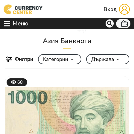
Вход
Меню
Aзия Банкноти
Филтри
Категории
Държава
68