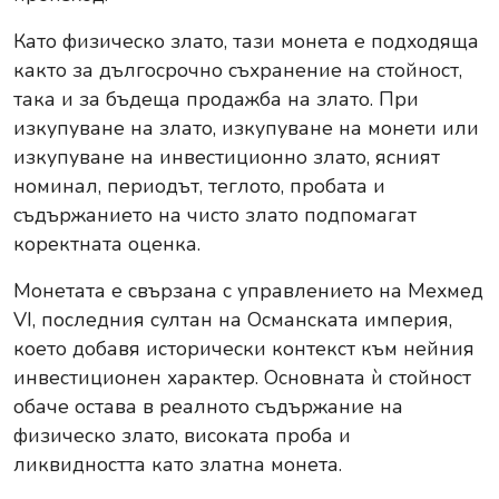
Като физическо злато, тази монета е подходяща
както за дългосрочно съхранение на стойност,
така и за бъдеща продажба на злато. При
изкупуване на злато, изкупуване на монети или
изкупуване на инвестиционно злато, ясният
номинал, периодът, теглото, пробата и
съдържанието на чисто злато подпомагат
коректната оценка.
Монетата е свързана с управлението на Мехмед
VI, последния султан на Османската империя,
което добавя исторически контекст към нейния
инвестиционен характер. Основната ѝ стойност
обаче остава в реалното съдържание на
физическо злато, високата проба и
ликвидността като златна монета.