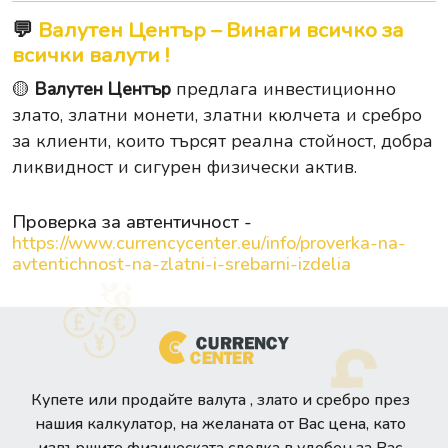
💬
Валутен Център – Винаги всичко за
всички валути !
🟡
Валутен Център
предлага инвестиционно
злато, златни монети, златни кюлчета и сребро
за клиенти, които търсят реална стойност, добра
ликвидност и сигурен физически актив.
Проверка за автентичност -
https://www.currencycenter.eu/info/proverka-na-
avtentichnost-na-zlatni-i-srebarni-izdelia
Купете или продайте валута , злато и сребро през
нашия калкулатор, на желаната от Вас цена, като
извършите физическата сделка в удобен за Вас