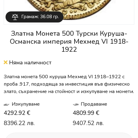
Грамаж: 36.08 гр.
Златна Монета 500 Турски Куруша-
Османска империя Мехмед VI 1918-
1922
Няма наличност
Златна монета 500 куруша Мехмед VI 1918–1922 с
проба .917, подходяща за инвестиция във физическо
злато, съхранение на стойност и изкупуване на монети.
Изкупуваме
Продаваме
4292.92 €
4809.99 €
8396.22 лв.
9407.52 лв.