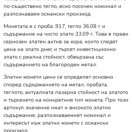
по-съществено тегло, ясно посочен номинал и
разпознаваем османски произход.
Монетата е с проба .917, тегло 36.08 г и
съдържание на чисто злато 33.09 г. Това я прави
сериозен златен актив за хора, които следят
цена на злато днес и търсят инвестиционно
злато с реална стойност, обвързана със
съдържанието на благороден метал.
Златни монети цени се определят основно
според съдържанието на метал, пробата,
теглото, актуалната пазарна стойност на златото
и търсенето на конкретния тип монета. При този
артикул значение имат и високото златно
съдържание, разпознаваемият номинал и
интересът към златни монети с османски
произход.