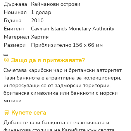
Държава
Кайманови острови
Номинал
1 долар
Година
2010
Емитент
Cayman Islands Monetary Authority
Материал
Хартия
Размери
Приблизително 156 x 66 мм
🎯
Защо да я притежавате?
Съчетава карибски чар и британски авторитет.
Тази банкнота е атрактивна за колекционери,
интересуващи се от задморски територии,
британска символика или банкноти с морски
мотиви.
🛒
Купете сега
Добавете тази банкнота от екзотичната и
финансова столица на Карибите към своята