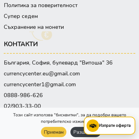
Политика за поверителност
Супер седем
Съхранение на монети
КОНТАКТИ
България, София, булевард "Витоша" 36
currencycenter.eu@gmail.com
currencycenter1@gmail.com
0888-986-626
02/903-33-00
Този сайт използва "бисквитки", за да подобри вашето
Facebook
потребителско изживяване.
Изпрати оферта
Приемам
Разширени
Сайта е изработен от:
Webixty©