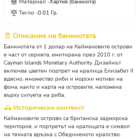
Материал -
Хартия (банкнота)
Тегло -
0.01 Гр.
🧾
Описание на банкнотата
Банкнотата от 1 долар на Каймановите острови
е част от серията, емитирана през 2010 г. от
Cayman Islands Monetary Authority. Дизайнът
включва цветен портрет на кралица Елизабет II
вдясно, множество риби и морски мотиви на
фона, както и карта на островите, наложена
върху силуета на риба.
🕰
Исторически контекст
Каймановите острови са британска задморска
територия, и портретът на кралицата е символ
на тяхната връзка с Обединеното кралство.