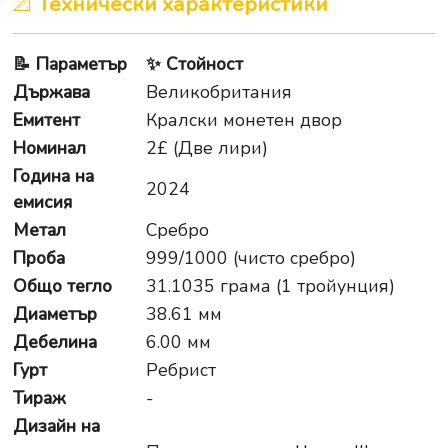
📐
Технически характеристики
📝
Параметър
✨
Стойност
Държава
Великобритания
Емитент
Кралски монетен двор
Номинал
2£ (Две лири)
Година на
2024
емисия
Метал
Сребро
Проба
999/1000 (чисто сребро)
Общо тегло
31.1035 грама (1 тройунция)
Диаметър
38.61 мм
Дебелина
6.00 мм
Гурт
Ребрист
Тираж
-
Дизайн на