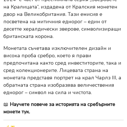
на Кралицата“, издадена от Кралския монетен
двор на Великобритания. Тази емисия е
посветена на митичния еднорог – един от
десетте хералдически зверове, символизиращи
британската корона.
Монетата съчетава изключителен дизайн и
висока проба сребро, което я прави
предпочитана както сред инвеститорите, така и
сред колекционерите. Лицевата страна на
монетата представя портрет на крал Чарлз III, а
обратната страна изобразява величествения
еднорог – символ на сила и чистота.
📖
Научете повече за историята на сребърните
монети тук.