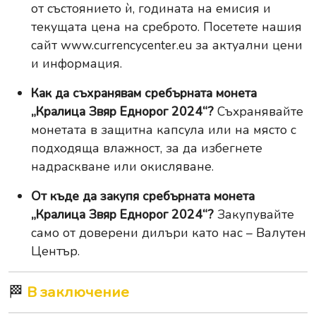
от състоянието ѝ, годината на емисия и
текущата цена на среброто. Посетете нашия
сайт
www.currencycenter.eu
за актуални цени
и информация.
Как да съхранявам сребърната монета
„Кралица Звяр Еднорог 2024“?
Съхранявайте
монетата в защитна капсула или на място с
подходяща влажност, за да избегнете
надраскване или окисляване.
От къде да закупя сребърната монета
„Кралица Звяр Еднорог 2024“?
Закупувайте
само от доверени дилъри като нас – Валутен
Център.
🏁
В заключение