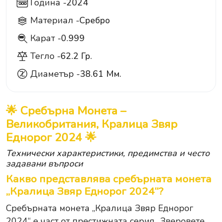
Година -
2024
Материал -
Сребро
Карат -
0.999
999
Тегло -
62.2 Гр.
Диаметър -
38.61 Мм.
🌟 Сребърна Монета –
Великобритания, Кралица Звяр
Еднорог 2024 🌟
Технически характеристики, предимства и често
задавани въпроси
Какво представлява сребърната монета
„Кралица Звяр Еднорог 2024“?
Сребърната монета „Кралица Звяр Еднорог
2024“ е част от престижната серия „Зверовете