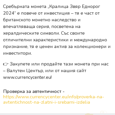
Сребърната монета „Кралица Звяр Еднорог
2024“ е повече от инвестиция – тя е част от
британското монетно наследство и
впечатляваща серия, посветена на
хералдическите символи. Със своите
отличителни характеристики и международно
признание, тя е ценен актив за колекционери и
инвеститори.
👉
Закупете или продайте тази монета при нас
– Валутен Център, или от нашия сайт
www.currencycenter.eu
!
Проверка за автентичност -
https://www.currencycenter.eu/info/proverka-na-
avtentichnost-na-zlatni-i-srebarni-izdelia