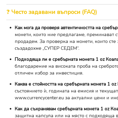
❓
Често задавани въпроси (FAQ)
Как мога да проверя автентичността на сребъ
монети, които ние предлагаме, преминават с
продадем. За проверка на монети, които сте
създадохме
„СУПЕР СЕДЕМ“
.
Подходяща ли е сребърната монета 1 oz Коал
благодарение на високата проба на среброто
отличен избор за инвестиция.
Каква е стойността на сребърната монета 1 o
състоянието ѝ, годината на емисия и текуща
www.currencycenter.eu
за актуални цени и ин
Как да съхранявам сребърната монета 1 oz Ко
защитна капсула или на място с подходяща в