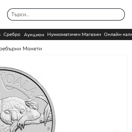
Сребро
Нумизматичен Магазин
Онлайн кал
о
Аукцион
ребърни Монети