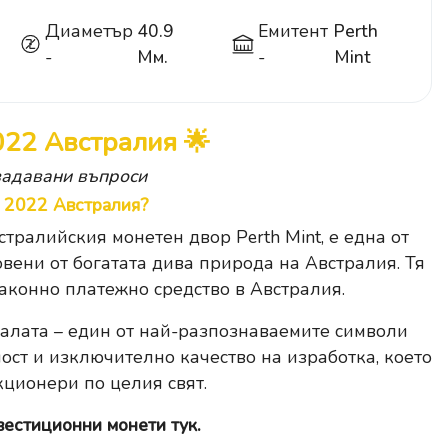
Диаметър
40.9
Емитент
Perth
-
Мм.
-
Mint
022 Австралия 🌟
задавани въпроси
а 2022 Австралия?
стралийския монетен двор Perth Mint, е една от
вени от богатата дива природа на Австралия. Тя
 законно платежно средство в Австралия.
алата – един от най-разпознаваемите символи
ност и изключително качество на изработка, което
ционери по целия свят.
вестиционни монети тук.