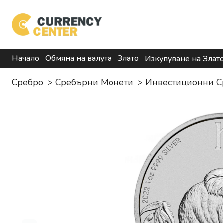
Начало
Обмяна на валута
Злато
Изкупуване на Злат
Сребро
>
Сребърни Монети
>
Инвестиционни С