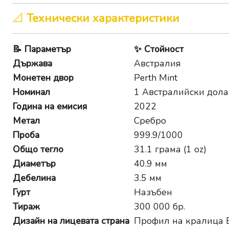
📐
Технически характеристики
📝
Параметър
✨
Стойност
Държава
Австралия
Монетен двор
Perth Mint
Номинал
1 Австралийски дол
Година на емисия
2022
Метал
Сребро
Проба
999.9/1000
Общо тегло
31.1 грама (1 oz)
Диаметър
40.9 мм
Дебелина
3.5 мм
Гурт
Назъбен
Тираж
300 000 бр.
Дизайн на лицевата страна
Профил на кралица Е