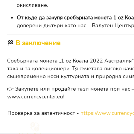
окисляване.
От къде да закупя сребърната монета 1 oz Ко
доверени дилъри като нас – Валутен Център
🏁
В заключение
Сребърната монета „1 oz Коала 2022 Австралия“
така и за колекционери. Тя съчетава високо кач
същевременно носи културната и природна симв
👉
Закупете или продайте тази монета при нас
–
www.currencycenter.eu
!
Проверка за автентичност -
https://www.currencyc