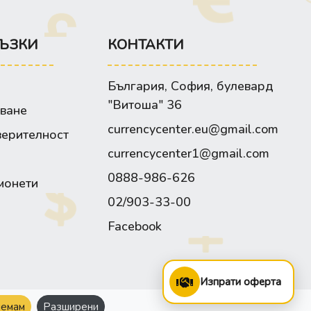
ЪЗКИ
КОНТАКТИ
България, София, булевард
"Витоша" 36
зване
currencycenter.eu@gmail.com
верителност
currencycenter1@gmail.com
0888-986-626
монети
02/903-33-00
Facebook
Изпрати оферта
емам
Разширени