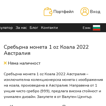
Портфейл
Вход
кулатор
За нас
Блог
Контакти
Език:
Сребърна монета 1 oz Коала 2022
Австралия
Няма наличност
Сребърна монета 1 oz Коала 2022 Австралия –
изключителна колекционерска монета с изображения
на коала, произведена в Австралия. Направена от 1
унция чисто сребро (999), предлага висока стойност и
уникален дизайн. Закупете я от Валутен Център.