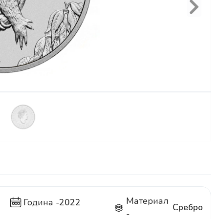
Next
Материал
Година -
2022
Сребро
-