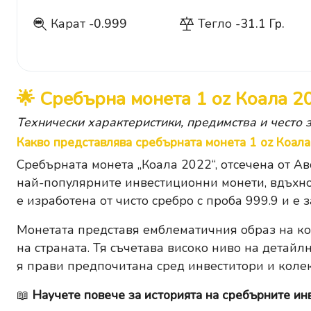
Карат -
0.999
Тегло -
31.1 Гр.
999
🌟 Сребърна монета 1 oz Коала 2
Технически характеристики, предимства и често 
Какво представлява сребърната монета 1 oz Коал
Сребърната монета „Коала 2022“, отсечена от Ав
най-популярните инвестиционни монети, вдъхно
е изработена от чисто сребро с проба 999.9 и е
Монетата представя емблематичния образ на ко
на страната. Тя съчетава високо ниво на детайл
я прави предпочитана сред инвеститори и колек
📖
Научете повече за историята на сребърните ин