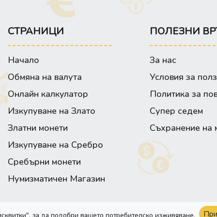
СТРАНИЦИ
ПОЛЕЗНИ ВР
Начало
За нас
Обмяна на валута
Условия за пол
Онлайн калкулатор
Политика за по
Изкупуване на Злато
Супер седем
Златни монети
Съхранение на 
Изкупуване на Сребро
Сребърни монети
Нумизматичен Магазин
При
исквитки", за да подобри вашето потребителско изживяване.