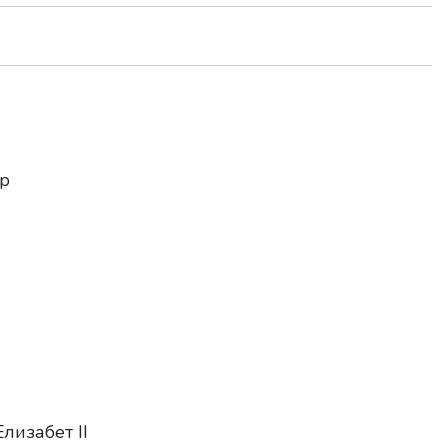
ар
лизабет II