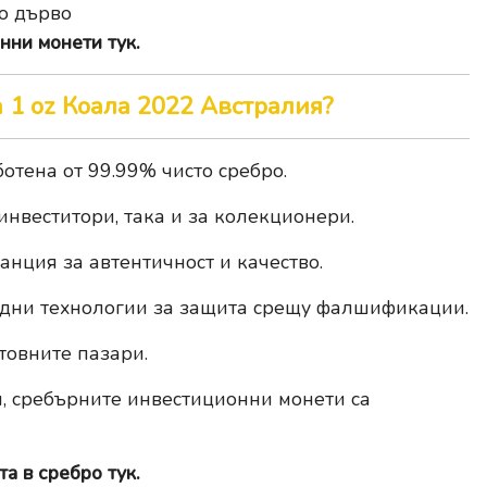
о дърво
нни монети тук.
 1 oz Коала 2022 Австралия?
ботена от 99.99% чисто сребро.
инвеститори, така и за колекционери.
ранция за автентичност и качество.
ардни технологии за защита срещу фалшификации.
товните пазари.
и, сребърните инвестиционни монети са
а в сребро тук.