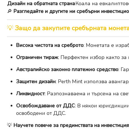
Дизайн на обратната страна
Коала на евкалиптов
🔎
Разгледайте и другите ни сребърни инвестицио
💡
Защо да закупите сребърната монета
Висока чистота на среброто
: Монетата е изра
Ограничен тираж
: Перфектен избор както за 
Австралийско законно платежно средство
: Га
Защитен дизайн
: Perth Mint използва аванг
Ликвидност
: Разпознаваема и търсена на све
Освобождаване от ДДС
: В някои юрисдикци
освободени от ДДС.
💡
Научете повече за предимствата на инвестицият