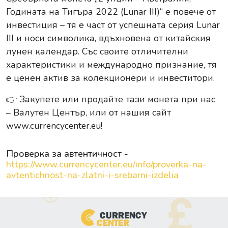
Годината на Тигъра 2022 (Lunar III)“ е повече от
инвестиция – тя е част от успешната серия Lunar
III и носи символика, вдъхновена от китайския
лунен календар. Със своите отличителни
характеристики и международно признание, тя
е ценен актив за колекционери и инвеститори.
👉
Закупете или продайте тази монета при нас
– Валутен Център, или от нашия сайт
www.currencycenter.eu
!
Проверка за автентичност -
https://www.currencycenter.eu/info/proverka-na-
avtentichnost-na-zlatni-i-srebarni-izdelia