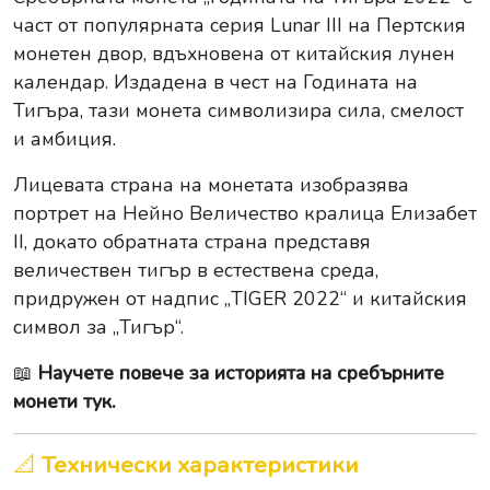
част от популярната серия Lunar III на Пертския
монетен двор, вдъхновена от китайския лунен
календар. Издадена в чест на Годината на
Тигъра, тази монета символизира сила, смелост
и амбиция.
Лицевата страна на монетата изобразява
портрет на Нейно Величество кралица Елизабет
II, докато обратната страна представя
величествен тигър в естествена среда,
придружен от надпис „TIGER 2022“ и китайския
символ за „Тигър“.
📖
Научете повече за историята на сребърните
монети тук.
📐
Технически характеристики