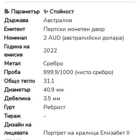
📝
Параметър
✨
Стойност
Държава
Австралия
Емитент
Пертски монетен двор
Номинал
2 AUD (австралийски долара)
Година на
2022
емисия
Метал
Сребро
Проба
999.9/1000 (чисто сребро)
Общо тегло
31.1
Диаметър
40.9 мм
Дебелина
3.5 мм
Гурт
Ребрист
Тираж
-
Дизайн на
лицевата
Портрет на кралица Елизабет II