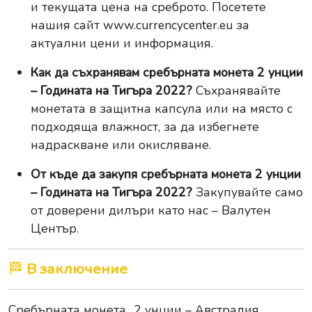
и текущата цена на среброто. Посетете
нашия сайт
www.currencycenter.eu
за
актуални цени и информация.
Как да съхранявам сребърната монета 2 унции
– Годината на Тигъра 2022?
Съхранявайте
монетата в защитна капсула или на място с
подходяща влажност, за да избегнете
надраскване или окисляване.
От къде да закупя сребърната монета 2 унции
– Годината на Тигъра 2022?
Закупувайте само
от доверени дилъри като нас – Валутен
Център.
🏁
В заключение
Сребърната монета „2 унции – Австралия,