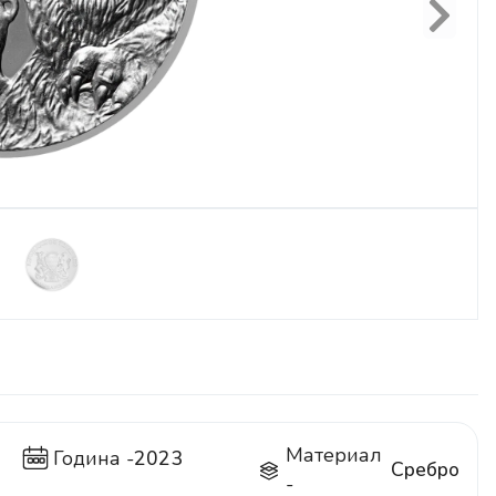
Next
Материал
Година -
2023
Сребро
-