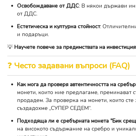
Освобождаване от ДДС
: В някои държави и
от ДДС.
Естетическа и културна стойност
: Отличителн
и подаръци.
💡
Научете повече за предимствата на инвестицият
❓
Често задавани въпроси (FAQ)
Как мога да проверя автентичността на сребъ
монети, които ние предлагаме, преминават с
продадем. За проверка на монети, които сте
създадохме
„СУПЕР СЕДЕМ“
.
Подходяща ли е сребърната монета "Бик срещ
на високото съдържание на сребро и уникалн