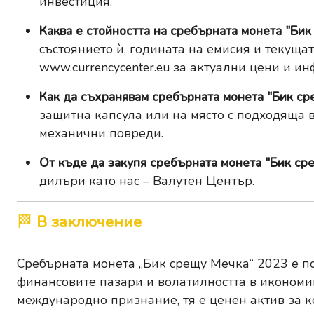
инвестиция.
Каква е стойността на сребърната монета "Би
състоянието ѝ, годината на емисия и текуща
www.currencycenter.eu
за актуални цени и ин
Как да съхранявам сребърната монета "Бик с
защитна капсула или на място с подходяща 
механични повреди.
От къде да закупя сребърната монета "Бик с
дилъри като нас – Валутен Център.
🏁
В заключение
Сребърната монета „Бик срещу Мечка“ 2023 е по
финансовите пазари и волатилността в икономик
международно признание, тя е ценен актив за 