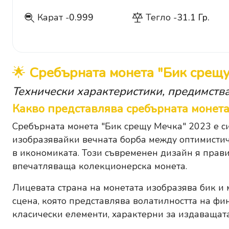
Карат -
0.999
Тегло -
31.1 Гр.
999
🌟
Сребърната монета "Бик срещу
Технически характеристики, предимства
Какво представлява сребърната монета
Сребърната монета "Бик срещу Мечка" 2023 е с
изобразявайки вечната борба между оптимистич
в икономиката. Този съвременен дизайн я прави
впечатляваща колекционерска монета.
Лицевата страна на монетата изобразява бик и 
сцена, която представлява волатилността на фи
класически елементи, характерни за издаващата