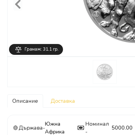
Previous
Грамаж: 31.1 гр.
Описание
Доставка
Южна
Номинал
Държава-
5000.00
5000
Африка
-