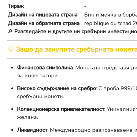
Тираж
-
Дизайн на лицевата страна
Бик и мечка в борб
Дизайн на обратната страна
repiblique du tchad 
🔎
Разгледайте и другите ни сребърни инвестицио
💡
Защо да закупите сребърната монет
Финансова символика
: Монетата представя д
за инвеститори.
Високо съдържание на сребро
: С проба 999/
сребърни монети.
Колекционерска привлекателност
: Уникалния
желана.
Ликвидност
: Международно разпознаваема и