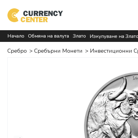
Начало
Обмяна на валута
Злато
Изкупуване на Злат
Сребро
>
Сребърни Монети
>
Инвестиционни С