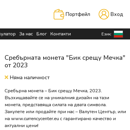
Портфейл
Вход
кулатор
За нас
Блог
Контакти
Език:
Сребърната монета "Бик срещу Мечка"
от 2023
Няма наличност
Сребърна монета – Бик срещу Мечка, 2023.
Възхищавайте се на уникалния дизайн на тази
монета, представяща силата на двата символа.
Закупете или продайте при нас – Валутен Център, или
на www.currencycenter.eu с гарантирано качество и
актуални цени!