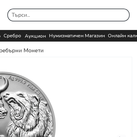
Сребро
Нумизматичен Магазин
Онлайн кал
о
Аукцион
ребърни Монети