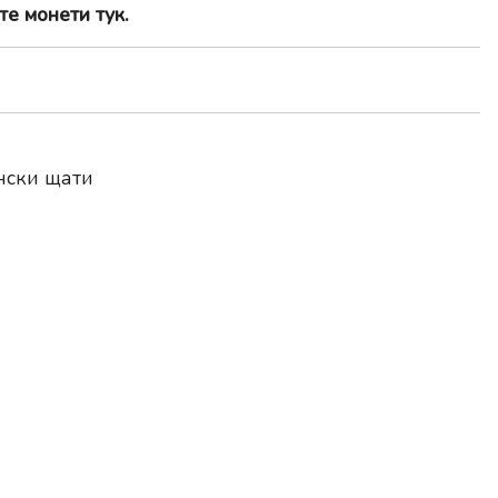
те монети тук.
нски щати