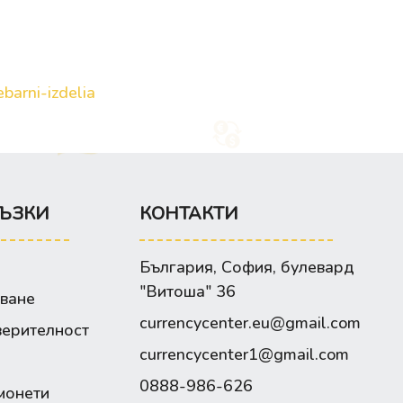
barni-izdelia
ЪЗКИ
КОНТАКТИ
България, София, булевард
"Витоша" 36
зване
currencycenter.eu@gmail.com
верителност
currencycenter1@gmail.com
0888-986-626
монети