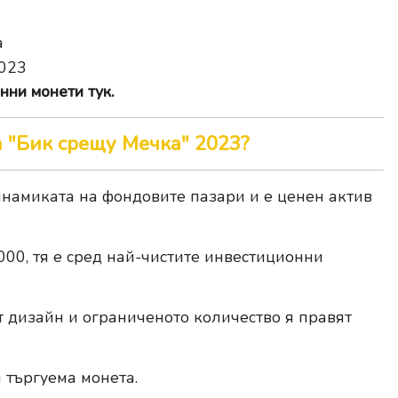
а
2023
нни монети тук.
а "Бик срещу Мечка" 2023?
инамиката на фондовите пазари и е ценен актив
1000, тя е сред най-чистите инвестиционни
т дизайн и ограниченото количество я правят
 търгуема монета.