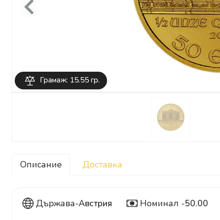
Previous
Грамаж: 15.55 гр.
Описание
Доставка
Държава-
Австрия
Номинал -
50.00
50