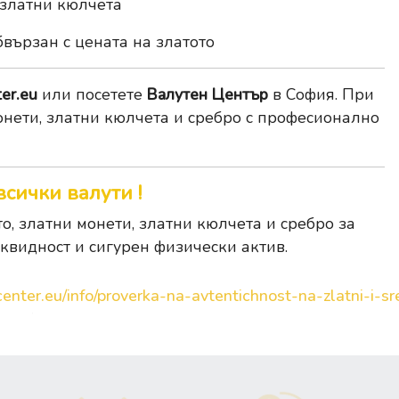
 златни кюлчета
бвързан с цената на златото
er.eu
или посетете
Валутен Център
в София. При
онети, златни кюлчета и сребро с професионално
всички валути !
, златни монети, златни кюлчета и сребро за
иквидност и сигурен физически актив.
enter.eu/info/proverka-na-avtentichnost-na-zlatni-i-sre