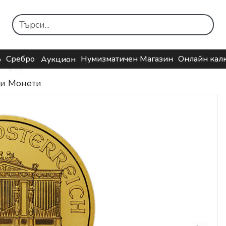
Сребро
Нумизматичен Магазин
Онлайн кал
о
Аукцион
ни Монети