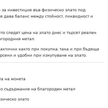
 за инвестиция във физическо злато под
я дава баланс между стойност, ликвидност и
то следят цена на злато днес и търсят реален
агородния метал.
актични както при покупка, така и при бъдеща
рсени и удобни при изкупуване на злато.
та на монета
лно съдържание на благороден метал
зическо злато