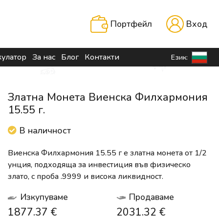
Портфейл
Вход
кулатор
За нас
Блог
Контакти
Език:
Златна Монета Виенска Филхармония
15.55 г.
В наличност
Виенска Филхармония 15.55 г е златна монета от 1/2
унция, подходяща за инвестиция във физическо
злато, с проба .9999 и висока ликвидност.
Изкупуваме
Продаваме
1877.37 €
2031.32 €