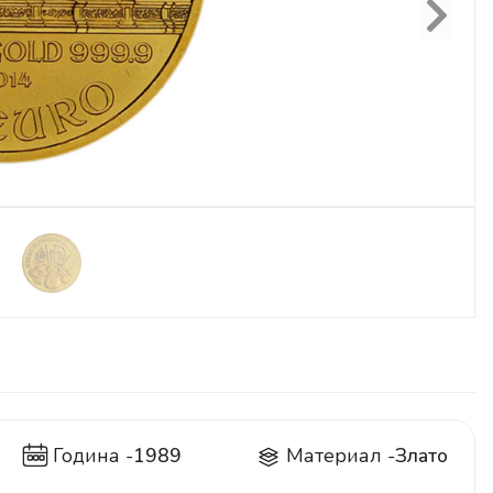
Next
Година -
1989
Материал -
Злато