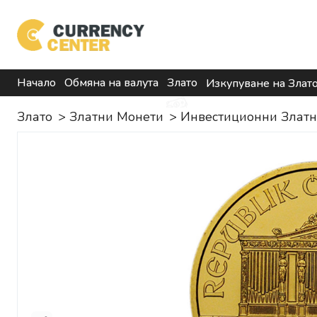
Начало
Обмяна на валута
Злато
Изкупуване на Злат
Злато
>
Златни Монети
>
Инвестиционни Злат