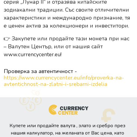
серия „Лунар II“ и отразява китайските
зодиакални традиции. Със своите отличителни
характеристики и международно признание, тя
е ценен актив за колекционери и инвеститори.
👉
Закупете или продайте тази монета при нас
– Валутен Център, или от нашия сайт
www.currencycenter.eu
!
Проверка за автентичност -
https://www.currencycenter.eu/info/proverka-na-
avtentichnost-na-zlatni-i-srebarni-izdelia
Купете или продайте валута , злато и сребро през
нашия калкулатор, на желаната от Вас цена, като