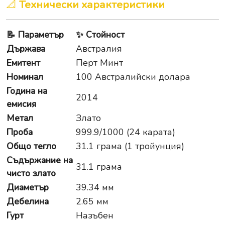
📐
Технически характеристики
📝
Параметър
✨
Стойност
Държава
Австралия
Емитент
Перт Минт
Номинал
100 Австралийски долара
Година на
2014
емисия
Метал
Злато
Проба
999.9/1000 (24 карата)
Общо тегло
31.1 грама (1 тройунция)
Съдържание на
31.1 грама
чисто злато
Диаметър
39.34 мм
Дебелина
2.65 мм
Гурт
Назъбен