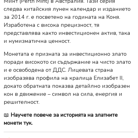
Минт (Perth Mint) в Австралия. Тази серия
следва китайския лунен календар и изданието
за 2014 г. е посветено на годината на Коня.
Изработена с висока прецизност, тя
представлява както инвестиционен актив, така
и нумизматична ценност.
Монетата е призната за инвестиционно злато
поради високото си съдържание на чисто злато
и е освободена от ДДС. Лицевата страна
изобразява профила на кралица Елизабет II,
докато обратната показва детайлно изобразен
кон в движение – символ на сила, енергия и
решителност.
📖
Научете повече за историята на златните
монети тук.