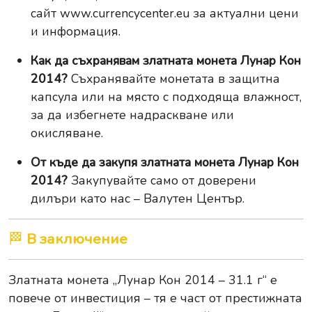
сайт
www.currencycenter.eu
за актуални цени
и информация.
Как да съхранявам златната монета Лунар Кон
2014?
Съхранявайте монетата в защитна
капсула или на място с подходяща влажност,
за да избегнете надраскване или
окисляване.
От къде да закупя златната монета Лунар Кон
2014?
Закупувайте само от доверени
дилъри като нас – Валутен Център.
🏁
В заключение
Златната монета „Лунар Кон 2014 – 31.1 г“ е
повече от инвестиция – тя е част от престижната