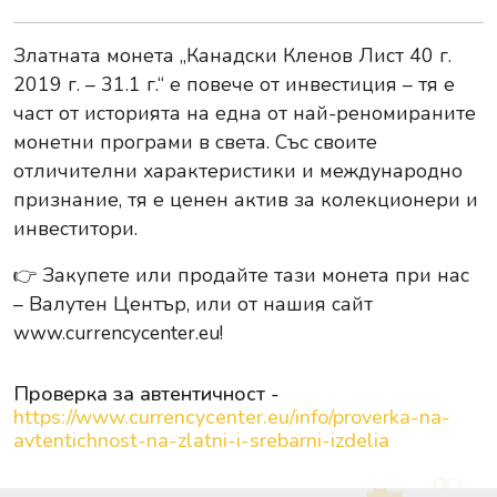
Златната монета „Канадски Кленов Лист 40 г.
2019 г. – 31.1 г.“ е повече от инвестиция – тя е
част от историята на една от най-реномираните
монетни програми в света. Със своите
отличителни характеристики и международно
признание, тя е ценен актив за колекционери и
инвеститори.
👉
Закупете или продайте тази монета при нас
– Валутен Център, или от нашия сайт
www.currencycenter.eu
!
Проверка за автентичност -
https://www.currencycenter.eu/info/proverka-na-
avtentichnost-na-zlatni-i-srebarni-izdelia