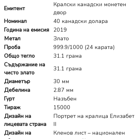
Кралски канадски монетен
Емитент
двор
Номинал
40 канадски долара
Година на емисия
2019
Метал
Злато
Проба
999.9/1000 (24 карата)
Общо тегло
31.1 грама
Съдържание на
31.1 грама
чисто злато
Диаметър
30 мм
Дебелина
2.87 мм
Гурт
Назъбен
Тираж
15000
Дизайн на
Портрет на кралица Елизабет
лицевата страна
II
Дизайн на
Кленов лист – национален