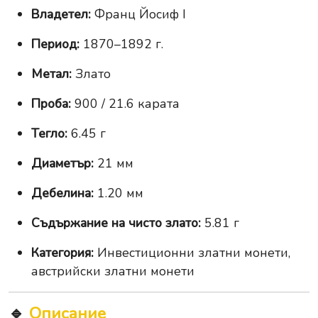
Владетел:
Франц Йосиф I
Период:
1870–1892 г.
Метал:
Злато
Проба:
900 / 21.6 карата
Тегло:
6.45 г
Диаметър:
21 мм
Дебелина:
1.20 мм
Съдържание на чисто злато:
5.81 г
Категория:
Инвестиционни златни монети,
австрийски златни монети
🔹
Описание