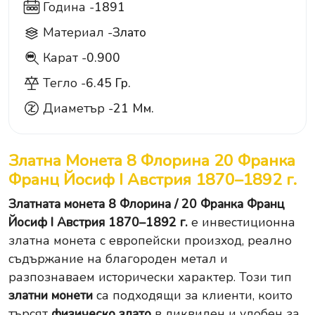
Година -
1891
Материал -
Злато
Карат -
0.900
900
Тегло -
6.45 Гр.
Диаметър -
21 Мм.
Златна Монета 8 Флорина 20 Франка
Франц Йосиф I Австрия 1870–1892 г.
Златната монета 8 Флорина / 20 Франка Франц
Йосиф I Австрия 1870–1892 г.
е инвестиционна
златна монета с европейски произход, реално
съдържание на благороден метал и
разпознаваем исторически характер. Този тип
златни монети
са подходящи за клиенти, които
търсят
физическо злато
в ликвиден и удобен за