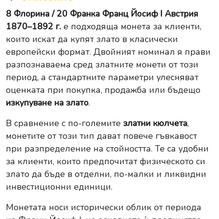
8 Флорина / 20 Франка Франц Йосиф I Австрия
1870–1892 г.
е подходяща монета за клиенти,
които искат да купят злато в класически
европейски формат. Двойният номинал я прави
разпознаваема сред златните монети от този
период, а стандартните параметри улесняват
оценката при покупка, продажба или бъдещо
изкупуване на злато
.
В сравнение с по-големите
златни кюлчета
,
монетите от този тип дават повече гъвкавост
при разпределение на стойността. Те са удобни
за клиенти, които предпочитат физическото си
злато да бъде в отделни, по-малки и ликвидни
инвестиционни единици.
Монетата носи исторически облик от периода