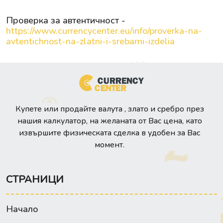
Проверка за автентичност -
https://www.currencycenter.eu/info/proverka-na-
avtentichnost-na-zlatni-i-srebarni-izdelia
Купете или продайте валута , злато и сребро през
нашия калкулатор, на желаната от Вас цена, като
извършите физическата сделка в удобен за Вас
момент.
СТРАНИЦИ
Начало