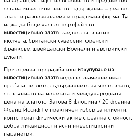
на Франц Йосиф I, но основното ѝ предимство
остава инвестиционното съдържание – реално
злато в разпознаваема и практична форма. Тя
може да бъде част от портфейл от
инвестиционно злато
, заедно със златни
кюлчета, британски суверени, френски
франкове, швейцарски Вренели и австрийски
дукати.
При оценка, продажба или
изкупуване на
инвестиционно злато
водещо значение имат
пробата, теглото, съдържанието на чисто злато,
състоянието на монетата и международната
цена на златото. Затова 8 флорина / 20 франка
Франц Йосиф I е практичен избор за клиенти,
които искат физически актив с реална стойност,
добра ликвидност и ясни инвестиционни
параметри.