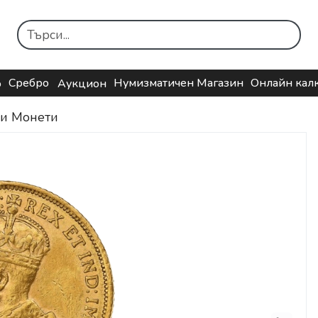
Сребро
Нумизматичен Магазин
Онлайн кал
о
Аукцион
ни Монети