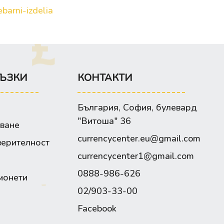
barni-izdelia
ЪЗКИ
КОНТАКТИ
България, София, булевард
"Витоша" 36
зване
currencycenter.eu@gmail.com
верителност
currencycenter1@gmail.com
0888-986-626
монети
02/903-33-00
Facebook