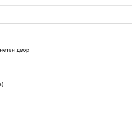
нетен двор
а)