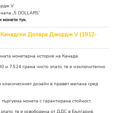
ордж V
инала „5 DOLLARS“
 монети тук.
5 Канадски Долара Джордж V (1912-
нната монетарна история на Канада.
00 и 7.524 грама чисто злато, тя е изключително
 и класическият дизайн я правят желана сред
търгуема монета с гарантирана стойност.
 злато, тя е освободена от ДДС в България.