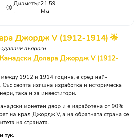
Диаметър
21.59
-
Мм.
лара Джордж V (1912-1914) 🌟
задавани въпроси
5 Канадски Долара Джордж V (1912-
 между 1912 и 1914 година, е сред най-
. Със своята изящна изработка и историческа
нери, така и за инвеститори.
анадски монетен двор и е изработена от 90%
рет на крал Джордж V, а на обратната страна се
тета на страната.
и тук.