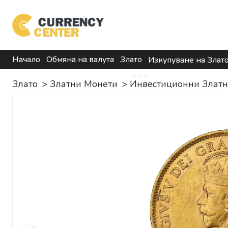
Начало
Обмяна на валута
Злато
Изкупуване на Злат
Злато
>
Златни Монети
>
Инвестиционни Злат