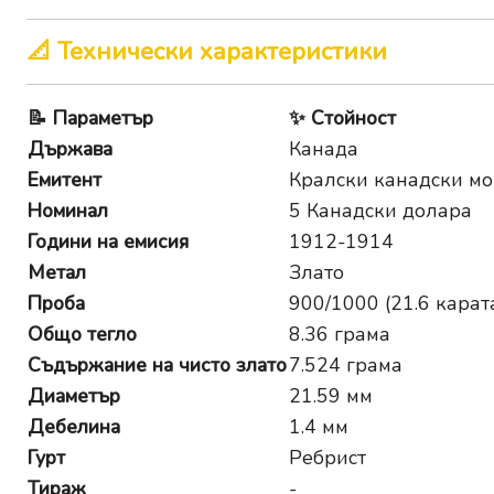
📐 Технически характеристики
📝
Параметър
✨
Стойност
Държава
Канада
Емитент
Кралски канадски мо
Номинал
5 Канадски долара
Години на емисия
1912-1914
Метал
Злато
Проба
900/1000 (21.6 карат
Общо тегло
8.36 грама
Съдържание на чисто злато
7.524 грама
Диаметър
21.59 мм
Дебелина
1.4 мм
Гурт
Ребрист
Тираж
-