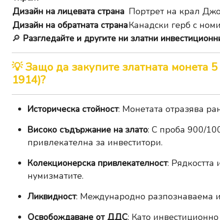
Дизайн на лицевата страна
Портрет на крал Дж
Дизайн на обратната страна
Канадски герб с ном
🔎
Разгледайте и другите ни златни инвестиционни
💡 Защо да закупите златната монета 
1914)?
Историческа стойност
: Монетата отразява ра
Високо съдържание на злато
: С проба 900/10
привлекателна за инвеститори.
Колекционерска привлекателност
: Рядкостта
нумизматите.
Ликвидност
: Международно разпознаваема и 
Освобождаване от ДДС
: Като инвестиционно