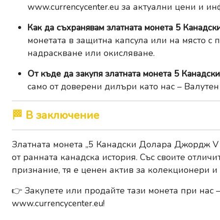
www.currencycenter.eu
за актуални цени и ин
Как да съхранявам златната монета 5 Канадс
монетата в защитна капсула или на място с 
надраскване или окисляване.
От къде да закупя златната монета 5 Канадс
само от доверени дилъри като нас – Валутен
🏁 В заключение
Златната монета „5 Канадски Долара Джордж V (
от ранната канадска история. Със своите отлич
признание, тя е ценен актив за колекционери и
👉
Закупете или продайте тази монета при нас
–
www.currencycenter.eu
!