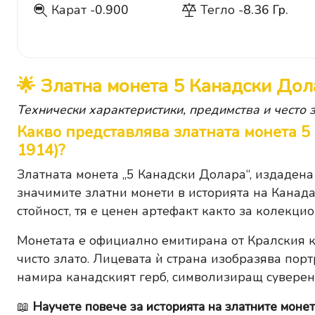
Карат -
0.900
Тегло -
8.36 Гр.
900
🌟 Златна монета 5 Канадски До
Технически характеристики, предимства и често 
Какво представлява златната монета 
1914)?
Златната монета „5 Канадски Долара“, издадена
значимите златни монети в историята на Канада
стойност, тя е ценен артефакт както за колекцио
Монетата е официално емитирана от Кралския к
чисто злато. Лицевата ѝ страна изобразява порт
намира канадският герб, символизиращ суверени
📖
Научете повече за историята на златните монет