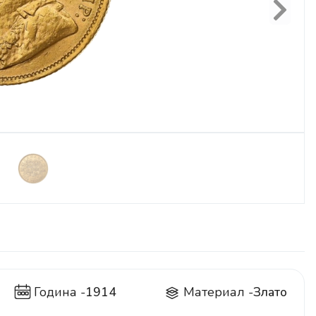
Next
Година -
1914
Материал -
Злато