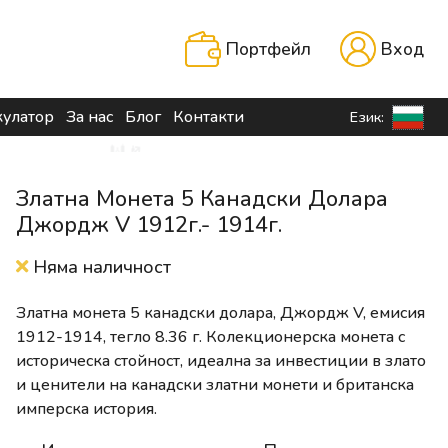
Портфейл
Вход
кулатор
За нас
Блог
Контакти
Език:
Златна Монета 5 Канадски Долара
Джордж V 1912г.- 1914г.
Няма наличност
Златна монета 5 канадски долара, Джордж V, емисия
1912-1914, тегло 8.36 г. Колекционерска монета с
историческа стойност, идеална за инвестиции в злато
и ценители на канадски златни монети и британска
имперска история.