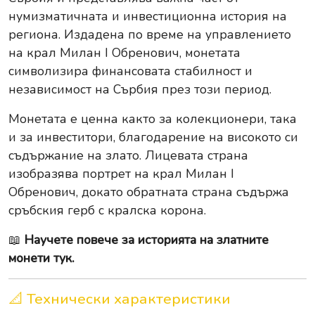
нумизматичната и инвестиционна история на
региона. Издадена по време на управлението
на крал Милан I Обренович, монетата
символизира финансовата стабилност и
независимост на Сърбия през този период.
Монетата е ценна както за колекционери, така
и за инвеститори, благодарение на високото си
съдържание на злато. Лицевата страна
изобразява портрет на крал Милан I
Обренович, докато обратната страна съдържа
сръбския герб с кралска корона.
📖
Научете повече за историята на златните
монети тук.
📐 Технически характеристики