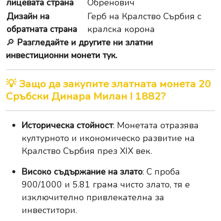
лицевата страна
Обренович
Дизайн на
Герб на Кралство Сърбия с
обратната страна
кралска корона
🔎
Разгледайте и другите ни златни
инвестиционни монети тук.
💡 Защо да закупите златната монета 20
Сръбски Динара Милан I 1882?
Историческа стойност
: Монетата отразява
културното и икономическо развитие на
Кралство Сърбия през XIX век.
Високо съдържание на злато
: С проба
900/1000 и 5.81 грама чисто злато, тя е
изключително привлекателна за
инвеститори.