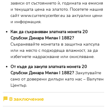
зависи от състоянието ѝ, годината на емисия
и текущата цена на златото. Посетете нашия
сайт
www.currencycenter.eu
за актуални цени
и информация.
Как да съхранявам златната монета 20
Сръбски Динара Милан I 1882?
Съхранявайте монетата в защитна капсула
или на място с подходяща влажност, за да
избегнете надраскване или окисляване.
От къде да закупя златната монета 20
Сръбски Динара Милан I 1882?
Закупувайте
само от доверени дилъри като нас – Валутен
Център.
🏁 В заключение