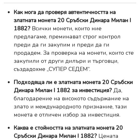
Как мога да проверя автентичността на
златната монета 20 Сръбски Динара Милан I
1882?
Всички монети, които ние
предлагаме, преминават строг контрол
преди да ги закупим и преди да ги
продадем. За проверка на монети, които сте
закупили от други дилъри и търговци,
създадохме
„СУПЕР СЕДЕМ“
.
Подходяща ли е златната монета 20 Сръбски
Динара Милан I 1882 за инвестиция?
Да,
благодарение на високото съдържание на
злато и международното признание, тази
монета е отличен избор за инвестиция.
Каква е стойността на златната монета 20
Сръбски Динара Милан I 1882?
Цената