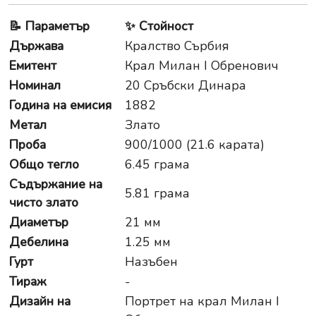
📝
Параметър
✨
Стойност
Държава
Кралство Сърбия
Емитент
Крал Милан I Обренович
Номинал
20 Сръбски Динара
Година на емисия
1882
Метал
Злато
Проба
900/1000 (21.6 карата)
Общо тегло
6.45 грама
Съдържание на
5.81 грама
чисто злато
Диаметър
21 мм
Дебелина
1.25 мм
Гурт
Назъбен
Тираж
-
Дизайн на
Портрет на крал Милан I