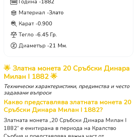
Година -
1882
Материал -
Злато
Карат -
0.900
900
Тегло -
6.45 Гр.
Диаметър -
21 Мм.
🌟 Златна монета 20 Сръбски Динара
Милан I 1882 🌟
Технически характеристики, предимства и често
задавани въпроси
Какво представлява златната монета 20
Сръбски Динара Милан I 1882?
Златната монета „20 Сръбски Динара Милан I
1882“ е емитирана в периода на Кралство
Сърбия и представлява важна част от