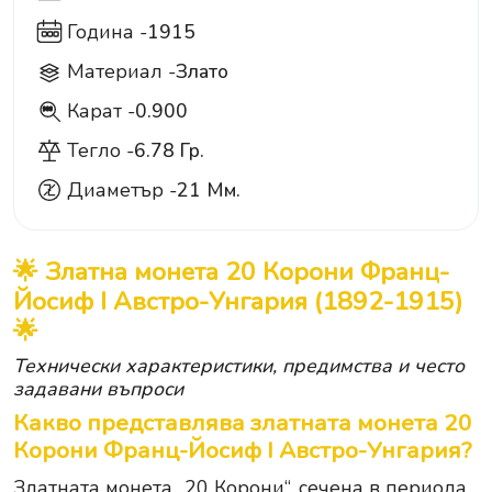
Година -
1915
Материал -
Злато
Карат -
0.900
900
Тегло -
6.78 Гр.
Диаметър -
21 Мм.
🌟 Златна монета 20 Корони Франц-
Йосиф I Австро-Унгария (1892-1915)
🌟
Технически характеристики, предимства и често
задавани въпроси
Какво представлява златната монета 20
Корони Франц-Йосиф I Австро-Унгария?
Златната монета „20 Корони“, сечена в периода