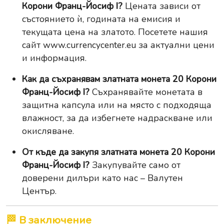
Корони Франц-Йосиф I?
Цената зависи от
състоянието ѝ, годината на емисия и
текущата цена на златото. Посетете нашия
сайт
www.currencycenter.eu
за актуални цени
и информация.
Как да съхранявам златната монета 20 Корони
Франц-Йосиф I?
Съхранявайте монетата в
защитна капсула или на място с подходяща
влажност, за да избегнете надраскване или
окисляване.
От къде да закупя златната монета 20 Корони
Франц-Йосиф I?
Закупувайте само от
доверени дилъри като нас – Валутен
Център.
🏁 В заключение