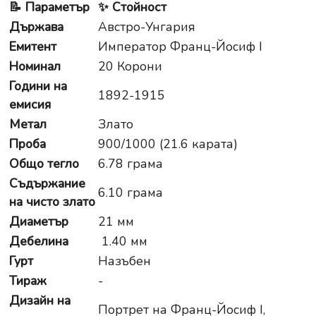
📝
Параметър
✨
Стойност
Държава
Австро-Унгария
Емитент
Император Франц-Йосиф I
Номинал
20 Корони
Години на
1892-1915
емисия
Метал
Злато
Проба
900/1000 (21.6 карата)
Общо тегло
6.78 грама
Съдържание
6.10 грама
на чисто злато
Диаметър
21 мм
Дебелина
1.40 мм
Гурт
Назъбен
Тираж
-
Дизайн на
Портрет на Франц-Йосиф I,