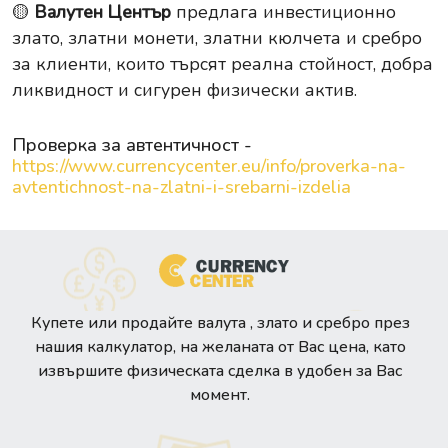
🟡
Валутен Център
предлага инвестиционно
злато, златни монети, златни кюлчета и сребро
за клиенти, които търсят реална стойност, добра
ликвидност и сигурен физически актив.
Проверка за автентичност -
https://www.currencycenter.eu/info/proverka-na-
avtentichnost-na-zlatni-i-srebarni-izdelia
Купете или продайте валута , злато и сребро през
нашия калкулатор, на желаната от Вас цена, като
извършите физическата сделка в удобен за Вас
момент.