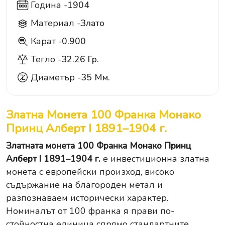
Година -
1904
Материал -
Злато
Карат -
0.900
900
Тегло -
32.26 Гр.
Диаметър -
35 Мм.
Златна Монета 100 Франка Монако
Принц Алберт I 1891–1904 г.
Златната монета 100 Франка Монако Принц
Алберт I 1891–1904 г.
е инвестиционна златна
монета с европейски произход, високо
съдържание на благороден метал и
разпознаваем исторически характер.
Номиналът от 100 франка я прави по-
стойностна единица спрямо стандартните