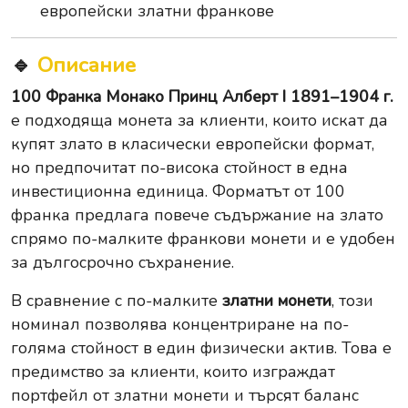
европейски златни франкове
🔹
Описание
100 Франка Монако Принц Алберт I 1891–1904 г.
е подходяща монета за клиенти, които искат да
купят злато в класически европейски формат,
но предпочитат по-висока стойност в една
инвестиционна единица. Форматът от 100
франка предлага повече съдържание на злато
спрямо по-малките франкови монети и е удобен
за дългосрочно съхранение.
В сравнение с по-малките
златни монети
, този
номинал позволява концентриране на по-
голяма стойност в един физически актив. Това е
предимство за клиенти, които изграждат
портфейл от златни монети и търсят баланс