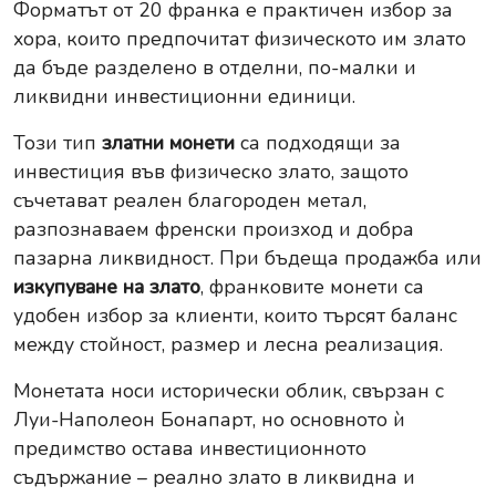
Форматът от 20 франка е практичен избор за
хора, които предпочитат физическото им злато
да бъде разделено в отделни, по-малки и
ликвидни инвестиционни единици.
Този тип
златни монети
са подходящи за
инвестиция във физическо злато, защото
съчетават реален благороден метал,
разпознаваем френски произход и добра
пазарна ликвидност. При бъдеща продажба или
изкупуване на злато
, франковите монети са
удобен избор за клиенти, които търсят баланс
между стойност, размер и лесна реализация.
Монетата носи исторически облик, свързан с
Луи-Наполеон Бонапарт, но основното ѝ
предимство остава инвестиционното
съдържание – реално злато в ликвидна и