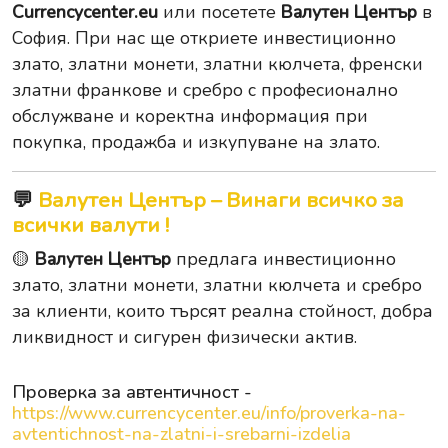
Currencycenter.eu
или посетете
Валутен Център
в
София. При нас ще откриете инвестиционно
злато, златни монети, златни кюлчета, френски
златни франкове и сребро с професионално
обслужване и коректна информация при
покупка, продажба и изкупуване на злато.
💬
Валутен Център – Винаги всичко за
всички валути !
🟡
Валутен Център
предлага инвестиционно
злато, златни монети, златни кюлчета и сребро
за клиенти, които търсят реална стойност, добра
ликвидност и сигурен физически актив.
Проверка за автентичност -
https://www.currencycenter.eu/info/proverka-na-
avtentichnost-na-zlatni-i-srebarni-izdelia