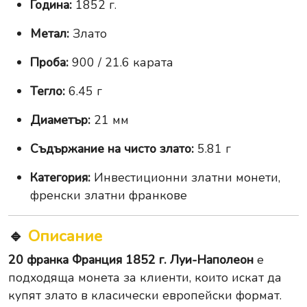
Година:
1852 г.
Метал:
Злато
Проба:
900 / 21.6 карата
Тегло:
6.45 г
Диаметър:
21 мм
Съдържание на чисто злато:
5.81 г
Категория:
Инвестиционни златни монети,
френски златни франкове
🔹
Описание
20 франка Франция 1852 г. Луи-Наполеон
е
подходяща монета за клиенти, които искат да
купят злато в класически европейски формат.