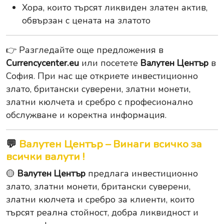
Хора, които търсят ликвиден златен актив,
обвързан с цената на златото
👉 Разгледайте още предложения в
Currencycenter.eu
или посетете
Валутен Център
в
София. При нас ще откриете инвестиционно
злато, британски суверени, златни монети,
златни кюлчета и сребро с професионално
обслужване и коректна информация.
💬
Валутен Център – Винаги всичко за
всички валути !
🟡
Валутен Център
предлага инвестиционно
злато, златни монети, британски суверени,
златни кюлчета и сребро за клиенти, които
търсят реална стойност, добра ликвидност и