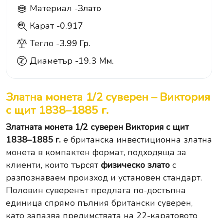
Материал -
Злато
Карат -
0.917
917
Тегло -
3.99 Гр.
Диаметър -
19.3 Мм.
Златна монета 1/2 суверен – Виктория
с щит 1838–1885 г.
Златната монета 1/2 суверен Виктория с щит
1838–1885 г.
е британска инвестиционна златна
монета в компактен формат, подходяща за
клиенти, които търсят
физическо злато
с
разпознаваем произход и установен стандарт.
Половин суверенът предлага по-достъпна
единица спрямо пълния британски суверен,
като запазва предимствата на 22-каратовото