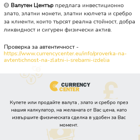
🟡
Валутен Център
предлага инвестиционно
злато, златни монети, златни кюлчета и сребро
за клиенти, които търсят реална стойност, добра
ликвидност и сигурен физически актив.
Проверка за автентичност -
https://www.currencycenter.eu/info/proverka-na-
avtentichnost-na-zlatni-i-srebarni-izdelia
Купете или продайте валута , злато и сребро през
нашия калкулатор, на желаната от Вас цена, като
извършите физическата сделка в удобен за Вас
момент.