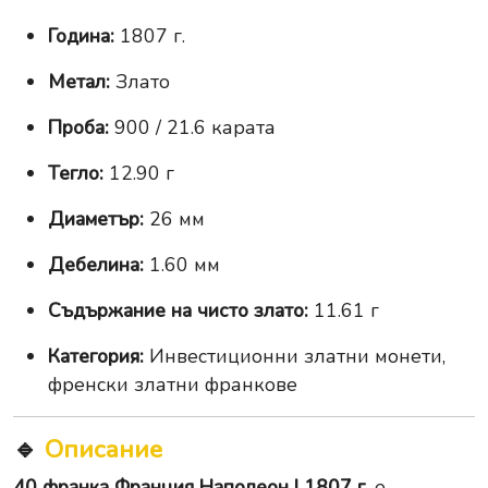
Година:
1807 г.
Метал:
Злато
Проба:
900 / 21.6 карата
Тегло:
12.90 г
Диаметър:
26 мм
Дебелина:
1.60 мм
Съдържание на чисто злато:
11.61 г
Категория:
Инвестиционни златни монети,
френски златни франкове
🔹
Описание
40 франка Франция Наполеон I 1807 г.
е