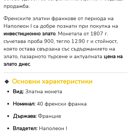
продажба.
Френските златни франкове от периода на
Наполеон I са добре познати при покупка на
инвестиционно злато
. Монетата от 1807 г.
съчетава проба 900, тегло 12.90 г и стойност,
която остава свързана със съдържанието на
злато, пазарното търсене и актуалната
цена на
злато днес
.
🔹
Основни характеристики
Вид:
Златна монета
Номинал:
40 френски франка
Държава:
Франция
Владетел:
Наполеон I