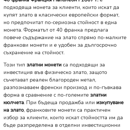
подходяща монета за клиенти, които искат да
купят злато в класически европейски формат,
но предпочитат по-сериозна стойност в една
монета. Форматът от 40 франка предлага
повече съдържание на злато спрямо по-малките
франкови монети и е удобен за дългосрочно
съхранение на стойност.
Този тип
златни монети
са подходящи за
инвестиция във физическо злато, защото
съчетават реален благороден метал,
разпознаваем френски произход и по-гъвкава
форма в сравнение с по-големите
златни
кюлчета
. При бъдеща продажба или
изкупуване
на злато
, франковите монети са практичен
избор за клиенти, които искат стойността им да
бъде разпределена в отделни инвестиционни