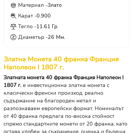
Материал -
Злато
Карат -
0.900
900
Тегло -
11.61 Гр.
Диаметър -
26 Мм.
Златна Монета 40 франка Франция
Наполеон I 1807 г.
Златната монета 40 франка Франция Наполеон I
1807 г.
е инвестиционна златна монета с
класически френски произход, реално
съдържание на благороден метал и
разпознаваем европейски формат. Номиналът
от 40 франка предлага по-висока стойност
спрямо стандартните монети от 20 франка, като
остава удобен за съхранение, оценка и бъдеща