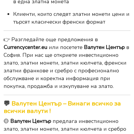
в една златна монета
Клиенти, които следят златни монети цени и
търсят класически френски формат
👉 Разгледайте още предложения в
Currencycenter.eu
или посетете
Валутен Център
в
София. При нас ще откриете инвестиционно
злато, златни монети, златни кюлчета, френски
златни франкове и сребро с професионално
обслужване и коректна информация при
покупка, продажба и изкупуване на злато.
💬
Валутен Център – Винаги всичко за
всички валути !
🟡
Валутен Център
предлага инвестиционно
злато, златни монети, златни кюлчета и сребро