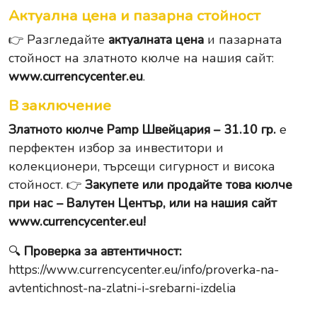
Актуална цена и пазарна стойност
👉 Разгледайте
актуалната цена
и пазарната
стойност на златното кюлче на нашия сайт:
www.currencycenter.eu
.
В заключение
Златното кюлче Pamp Швейцария – 31.10 гр.
е
перфектен избор за инвеститори и
колекционери, търсещи сигурност и висока
стойност. 👉
Закупете или продайте това кюлче
при нас – Валутен Център, или на нашия сайт
www.currencycenter.eu
!
🔍
Проверка за автентичност:
https://www.currencycenter.eu/info/proverka-na-
avtentichnost-na-zlatni-i-srebarni-izdelia