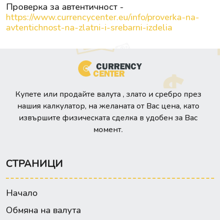
Проверка за автентичност -
https://www.currencycenter.eu/info/proverka-na-
avtentichnost-na-zlatni-i-srebarni-izdelia
Купете или продайте валута , злато и сребро през
нашия калкулатор, на желаната от Вас цена, като
извършите физическата сделка в удобен за Вас
момент.
СТРАНИЦИ
Начало
Обмяна на валута