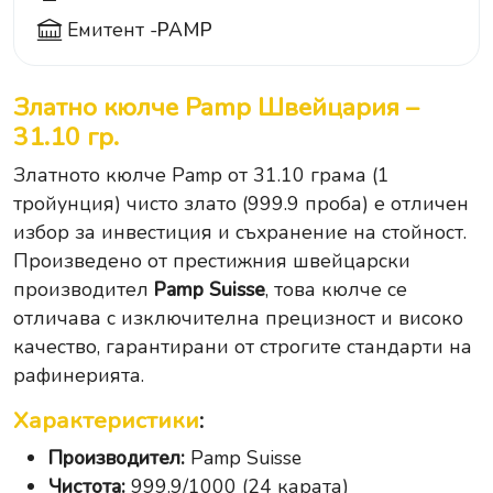
Емитент -
PAMP
Златно кюлче Pamp Швейцария –
31.10 гр.
Златното кюлче Pamp от 31.10 грама (1
тройунция) чисто злато (999.9 проба) е отличен
избор за инвестиция и съхранение на стойност.
Произведено от престижния швейцарски
производител
Pamp Suisse
, това кюлче се
отличава с изключителна прецизност и високо
качество, гарантирани от строгите стандарти на
рафинерията.
Характеристики
:
Производител:
Pamp Suisse
Чистота:
999.9/1000 (24 карата)