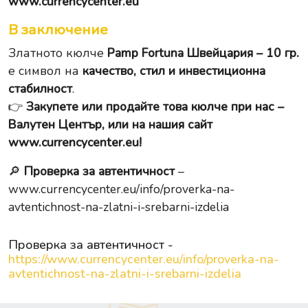
www.currencycenter.eu
В заключение
Златното кюлче
Pamp Fortuna Швейцария – 10 гр.
е символ на
качество, стил и инвестиционна
стабилност
.
👉
Закупете или продайте това кюлче при нас –
Валутен Център, или на нашия сайт
www.currencycenter.eu
!
🔎
Проверка за автентичност
–
www.currencycenter.eu/info/proverka-na-
avtentichnost-na-zlatni-i-srebarni-izdelia
Проверка за автентичност -
https://www.currencycenter.eu/info/proverka-na-
avtentichnost-na-zlatni-i-srebarni-izdelia