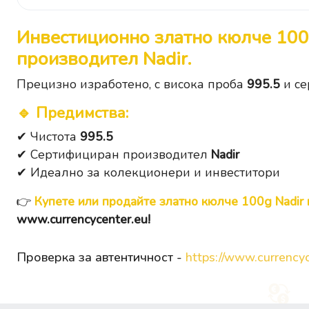
Инвестиционно златно кюлче
100
производител
Nadir
.
Прецизно изработено, с висока проба
995.5
и се
🔹
Предимства
:
✔ Чистота
995.5
✔ Сертифициран производител
Nadir
✔ Идеално за колекционери и инвеститори
👉
Купете или продайте златно кюлче 100g Nadir 
www.currencycenter.eu
!
Проверка за автентичност -
https://www.currencyc