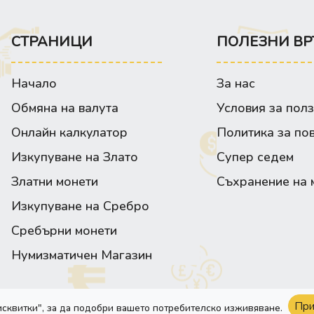
СТРАНИЦИ
ПОЛЕЗНИ ВР
Начало
За нас
Обмяна на валута
Условия за пол
Онлайн калкулатор
Политика за по
Изкупуване на Злато
Супер седем
Златни монети
Съхранение на 
Изкупуване на Сребро
Сребърни монети
Нумизматичен Магазин
При
исквитки", за да подобри вашето потребителско изживяване.
Сайта е изработен от:
Webixty©