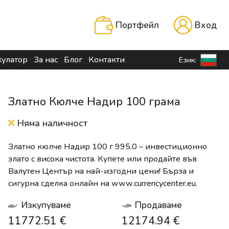
Портфейл
Вход
кулатор
За нас
Блог
Контакти
Език:
Златно Кюлче Надир 100 грама
Няма наличност
Златно кюлче Надир 100 г 995.0 – инвестиционно
злато с висока чистота. Купете или продайте във
Валутен Център на най-изгодни цени! Бърза и
сигурна сделка онлайн на www.currencycenter.eu.
Изкупуваме
Продаваме
11772.51 €
12174.94 €