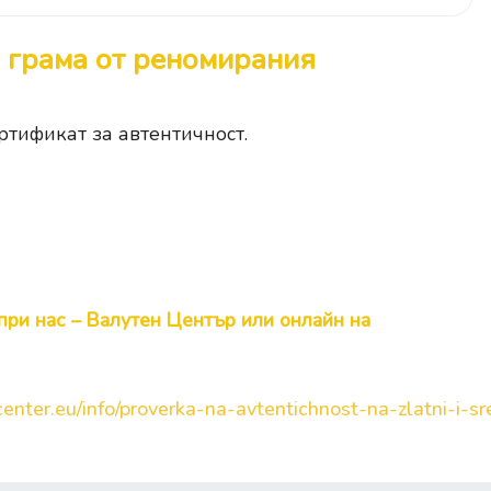
 грама
от реномирания
ртификат за автентичност.
при нас – Валутен Център или онлайн на
enter.eu/info/proverka-na-avtentichnost-na-zlatni-i-sre