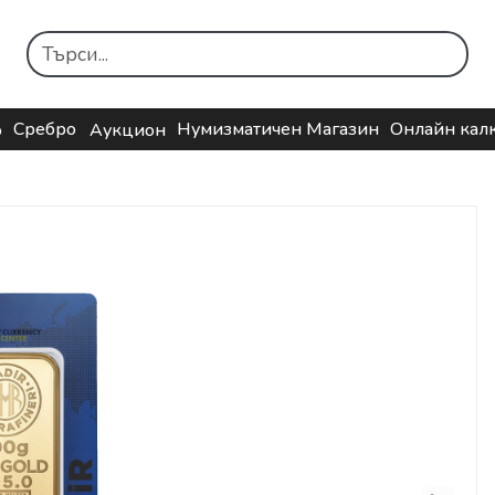
Сребро
Нумизматичен Магазин
Онлайн кал
о
Аукцион