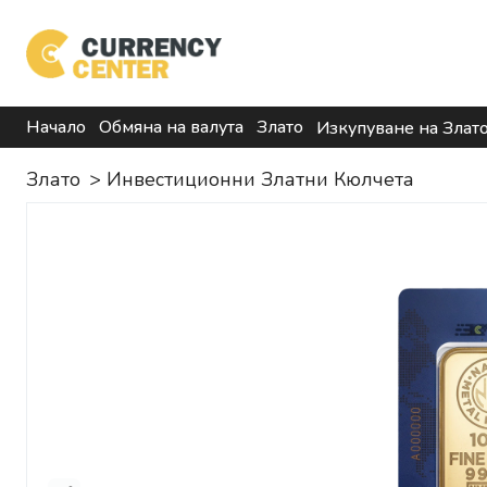
Начало
Обмяна на валута
Злато
Изкупуване на Злат
Злато
>
Инвестиционни Златни Кюлчета