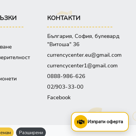
ЪЗКИ
КОНТАКТИ
България, София, булевард
"Витоша" 36
зване
currencycenter.eu@gmail.com
верителност
currencycenter1@gmail.com
0888-986-626
монети
02/903-33-00
Facebook
Изпрати оферта
емам
Разширени