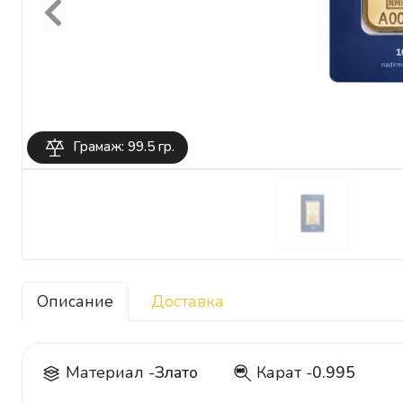
Previous
Грамаж: 99.5 гр.
Описание
Доставка
Материал -
Злато
Карат -
0.995
995