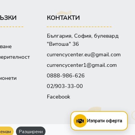
ЪЗКИ
КОНТАКТИ
България, София, булевард
"Витоша" 36
зване
currencycenter.eu@gmail.com
верителност
currencycenter1@gmail.com
0888-986-626
монети
02/903-33-00
Facebook
Изпрати оферта
емам
Разширени