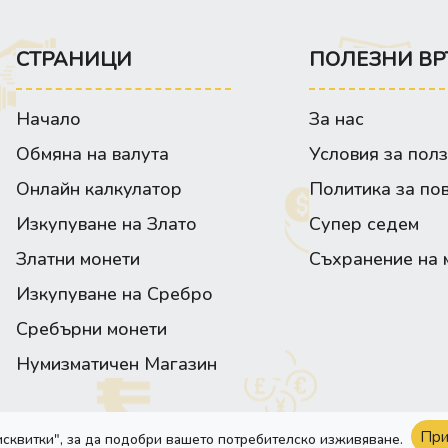
СТРАНИЦИ
ПОЛЕЗНИ ВР
Начало
За нас
Обмяна на валута
Условия за пол
Онлайн калкулатор
Политика за по
Изкупуване на Злато
Супер седем
Златни монети
Съхранение на 
Изкупуване на Сребро
Сребърни монети
Нумизматичен Магазин
При
исквитки", за да подобри вашето потребителско изживяване.
Сайта е изработен от:
Webixty©