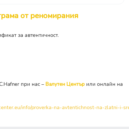
грама от реномирания
ификат за автентичност.
C.Hafner при нас –
Валутен Център
или онлайн на
enter.eu/info/proverka-na-avtentichnost-na-zlatni-i-sre