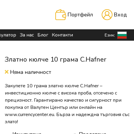
Портфейл
Вход
кулатор
За нас
Блог
Контакти
Език:
Златно кюлче 10 грама C.Hafner
Няма наличност
Закупете 10 грама златно кюлче C.Hafner –
инвестиционно кюлче с висока проба, отсечено с
прецизност. Гарантирано качество и сигурност при
покупка от Валутен Център или онлайн на
www.currencycenter.eu. Бърза и надеждна търговия със
злато!