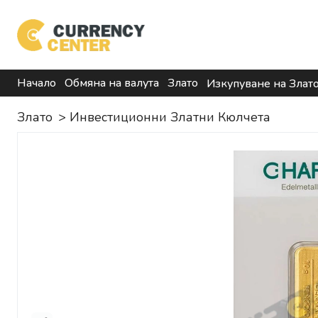
Начало
Обмяна на валута
Злато
Изкупуване на Злат
Злато
>
Инвестиционни Златни Кюлчета