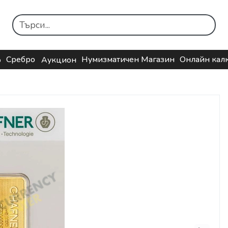
Сребро
Нумизматичен Магазин
Онлайн кал
о
Аукцион