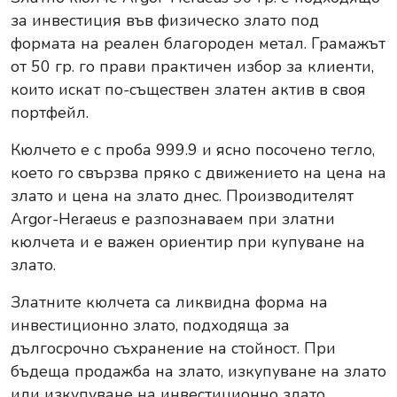
за инвестиция във физическо злато под
формата на реален благороден метал. Грамажът
от 50 гр. го прави практичен избор за клиенти,
които искат по-съществен златен актив в своя
портфейл.
Кюлчето е с проба 999.9 и ясно посочено тегло,
което го свързва пряко с движението на цена на
злато и цена на злато днес. Производителят
Argor-Heraeus е разпознаваем при златни
кюлчета и е важен ориентир при купуване на
злато.
Златните кюлчета са ликвидна форма на
инвестиционно злато, подходяща за
дългосрочно съхранение на стойност. При
бъдеща продажба на злато, изкупуване на злато
или изкупуване на инвестиционно злато,