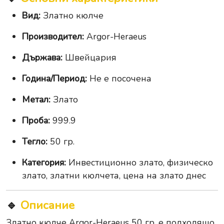
Вид:
Златно кюлче
Производител:
Argor-Heraeus
Държава:
Швейцария
Година/Период:
Не е посочена
Метал:
Злато
Проба:
999.9
Тегло:
50 гр.
Категория:
Инвестиционно злато, физическо
злато, златни кюлчета, цена на злато днес
🔹
Описание
Златно кюлче Argor-Heraeus 50 гр. е подходящо