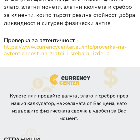
злато, златни монети, златни кюлчета и сребро
за клиенти, които търсят реална стойност, добра
ликвидност и сигурен физически актив.
Проверка за автентичност -
https://www.currencycenter.eu/info/proverka-na-
avtentichnost-na-zlatni-i-srebarni-izdelia
Купете или продайте валута , злато и сребро през
нашия калкулатор, на желаната от Вас цена, като
извършите физическата сделка в удобен за Вас
момент.