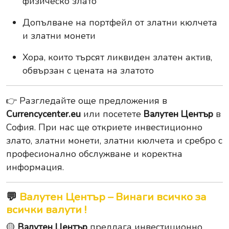
физическо злато
Допълване на портфейл от златни кюлчета
и златни монети
Хора, които търсят ликвиден златен актив,
обвързан с цената на златото
👉 Разгледайте още предложения в
Currencycenter.eu
или посетете
Валутен Център
в
София. При нас ще откриете инвестиционно
злато, златни монети, златни кюлчета и сребро с
професионално обслужване и коректна
информация.
💬
Валутен Център – Винаги всичко за
всички валути !
🟡
Валутен Център
предлага инвестиционно