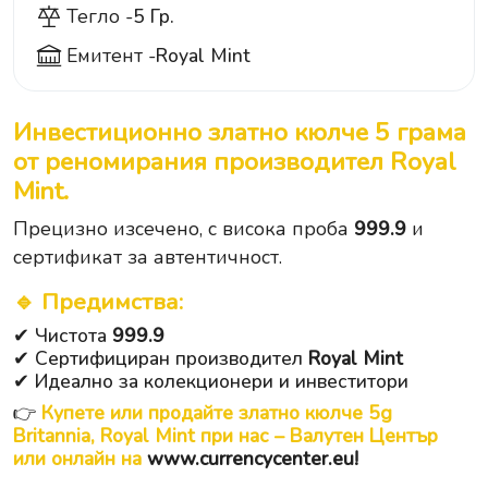
Тегло -
5 Гр.
Емитент -
Royal Mint
Инвестиционно златно кюлче
5 грама
от реномирания производител
Royal
Mint
.
Прецизно изсечено, с висока проба
999.9
и
сертификат за автентичност.
🔹
Предимства
:
✔ Чистота
999.9
✔ Сертифициран производител
Royal Mint
✔ Идеално за колекционери и инвеститори
👉
Купете или продайте златно кюлче 5g
Britannia, Royal Mint при нас – Валутен Център
или онлайн на
www.currencycenter.eu
!