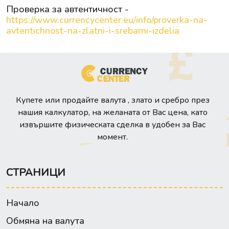
Проверка за автентичност -
https://www.currencycenter.eu/info/proverka-na-
avtentichnost-na-zlatni-i-srebarni-izdelia
Купете или продайте валута , злато и сребро през
нашия калкулатор, на желаната от Вас цена, като
извършите физическата сделка в удобен за Вас
момент.
СТРАНИЦИ
Начало
Обмяна на валута